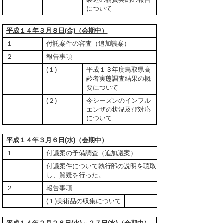
について
平成１４年３月８日(金)（会期中）
１
付託案件の審査（追加議案）
２
報告事項
(１)
平成１３年度鳥取県高
齢者実態調査結果の概
要について
(２)
今シーズンのインフル
エンザの状況及び対応
について
平成１４年３月６日(水)（会期中）
１
付議案の予備調査（追加議案）
付議案件について執行部の説明を聴取
し、質疑を行った。
２
報告事項
(１)美術品の収集について
平成１４年２月２６日(火)～２７日(水)（会期中）