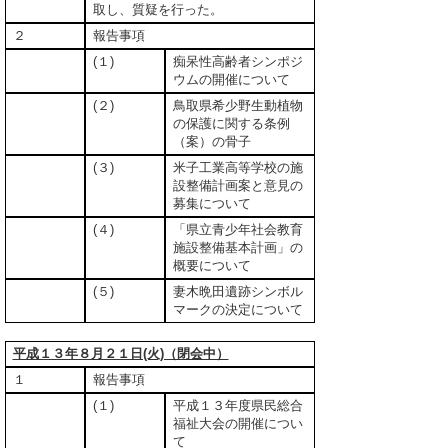
取し、質疑を行った。
２
報告事項
(１)
痴呆性高齢者シンポジ
ウムの開催について
(２)
鳥取県希少野生動植物
の保護に関する条例
（案）の骨子
(３)
米子工業高等学校の施
設整備計画案と意見の
募集について
(４)
「県立青少年社会教育
施設整備基本計画」の
概要について
(５)
妻木晩田遺跡シンボル
マークの決定について
平成１３年８月２１日(火)（閉会中）
１
報告事項
(１)
平成１３年度県民総合
福祉大会の開催につい
て