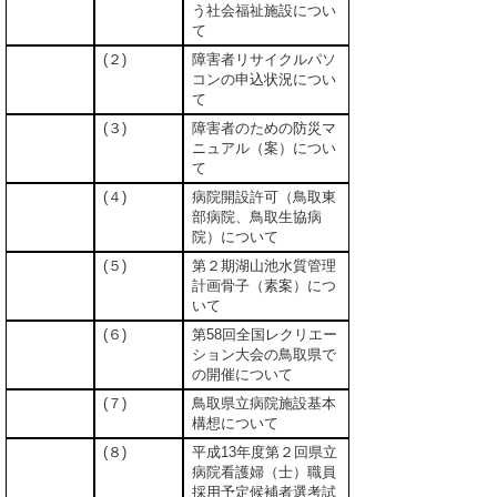
う社会福祉施設につい
て
(２)
障害者リサイクルパソ
コンの申込状況につい
て
(３)
障害者のための防災マ
ニュアル（案）につい
て
(４)
病院開設許可（鳥取東
部病院、鳥取生協病
院）について
(５)
第２期湖山池水質管理
計画骨子（素案）につ
いて
(６)
第58回全国レクリエー
ション大会の鳥取県で
の開催について
(７)
鳥取県立病院施設基本
構想について
(８)
平成13年度第２回県立
病院看護婦（士）職員
採用予定候補者選考試