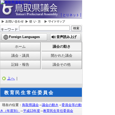
とりネット
Foreign Languages
音声読み上げ
ホーム
議会の動き
議会・議員
開かれた議会
記録・報告
議会その他
上へ
｜
教育民生常任委員会
現在の位置：
鳥取県議会
議会の動き
委員会等の動
き（年度別）
平成13年度
教育民生常任委員会