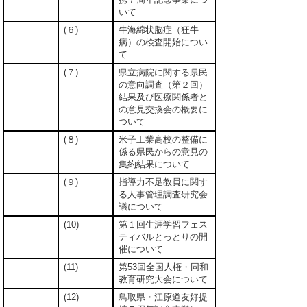
いて
(６)
牛海綿状脳症（狂牛
病）の検査開始につい
て
(７)
県立病院に関する県民
の意向調査（第２回）
結果及び医療関係者と
の意見交換会の概要に
ついて
(８)
米子工業高校の整備に
係る県民からの意見の
集約結果について
(９)
指導力不足教員に関す
る人事管理調査研究会
議について
(10)
第１回生涯学習フェス
ティバルとっとりの開
催について
(11)
第53回全国人権・同和
教育研究大会について
(12)
鳥取県・江原道友好提