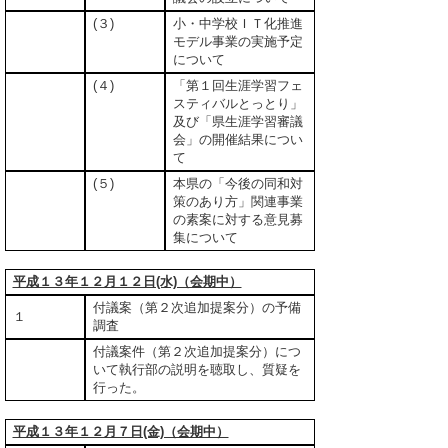
(３)
小・中学校ＩＴ化推進
モデル事業の実施予定
について
(４)
「第１回生涯学習フェ
スティバルとっとり」
及び「県生涯学習審議
会」の開催結果につい
て
(５)
本県の「今後の同和対
策のあり方」関連事業
の素案に対する意見募
集について
平成１３年１２月１２日(水)（会期中）
付議案（第２次追加提案分）の予備
１
調査
付議案件（第２次追加提案分）につ
いて執行部の説明を聴取し、質疑を
行った。
平成１３年１２月７日(金)（会期中）