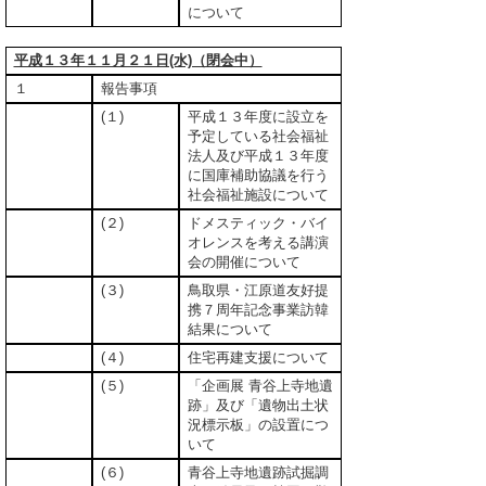
について
平成１３年１１月２１日(水)（閉会中）
１
報告事項
(１)
平成１３年度に設立を
予定している社会福祉
法人及び平成１３年度
に国庫補助協議を行う
社会福祉施設について
(２)
ドメスティック・バイ
オレンスを考える講演
会の開催について
(３)
鳥取県・江原道友好提
携７周年記念事業訪韓
結果について
(４)
住宅再建支援について
(５)
「企画展 青谷上寺地遺
跡」及び「遺物出土状
況標示板」の設置につ
いて
(６)
青谷上寺地遺跡試掘調