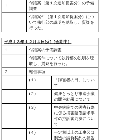
付議案（第１次追加提案分）の予備
１
調査
付議案件（第１次追加提案分）につ
いて執行部の説明を聴取し、質疑を
行った。
平成１３年１２月４日(火)（会期中）
１
付議案の予備調査
付議案件について執行部の説明を聴
取し、質疑を行った。
２
報告事項
(１)
「障害者の日」につい
て
(２)
健康とっとり推進会議
の開催結果について
(３)
中央病院での医療行為
に係る損害賠償請求事
件の控訴審判決につい
て
(４)
一定額以上の工事又は
製造の請負契約の報告