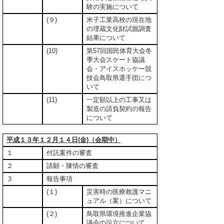
験の実施について
(９)
米子工業高校の現在地
の埋蔵文化財試掘調査
結果について
(10)
第57回国民体育大会冬
季大会スケート協議
会・アイスホッケー競
技会鳥取県選手団につ
いて
(11)
一定額以上の工事又は
製造の請負契約の報告
について
平成１３年１２月１４日(金)（会期中）
１
付託案件の審査
２
請願・陳情の審査
３
報告事項
(１)
災害時の医療救護マニ
ュアル（案）について
(２)
鳥取県環境推進企業協
議会の設立について