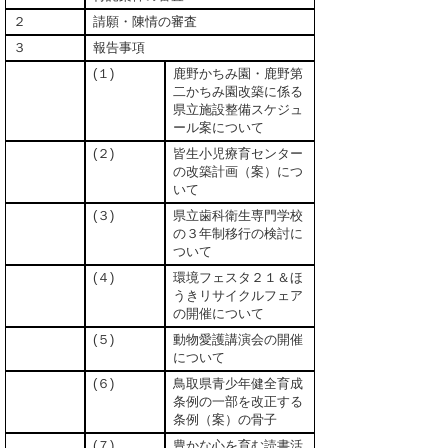
２
請願・陳情の審査
３
報告事項
(１)
鹿野かちみ園・鹿野第
二かちみ園改築に係る
県立施設整備スケジュ
ール案について
(２)
皆生小児療育センター
の改築計画（案）につ
いて
(３)
県立歯科衛生専門学校
の３年制移行の検討に
ついて
(４)
環境フェスタ２１＆ほ
うきリサイクルフェア
の開催について
(５)
動物愛護講演会の開催
について
(６)
鳥取県青少年健全育成
条例の一部を改正する
条例（案）の骨子
(７)
豊かな心を育む読書活