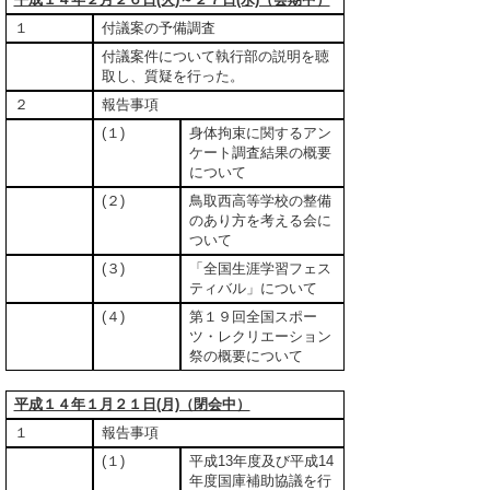
１
付議案の予備調査
付議案件について執行部の説明を聴
取し、質疑を行った。
２
報告事項
(１)
身体拘束に関するアン
ケート調査結果の概要
について
(２)
鳥取西高等学校の整備
のあり方を考える会に
ついて
(３)
「全国生涯学習フェス
ティバル」について
(４)
第１９回全国スポー
ツ・レクリエーション
祭の概要について
平成１４年１月２１日(月)（閉会中）
１
報告事項
(１)
平成13年度及び平成14
年度国庫補助協議を行