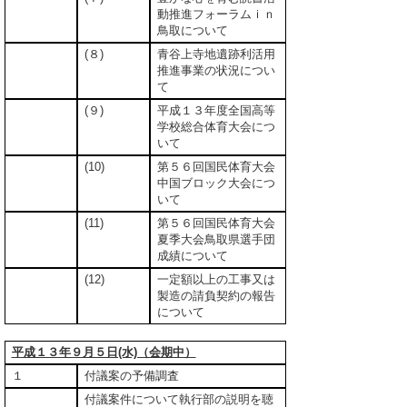
動推進フォーラムｉｎ
鳥取について
(８)
青谷上寺地遺跡利活用
推進事業の状況につい
て
(９)
平成１３年度全国高等
学校総合体育大会につ
いて
(10)
第５６回国民体育大会
中国ブロック大会につ
いて
(11)
第５６回国民体育大会
夏季大会鳥取県選手団
成績について
(12)
一定額以上の工事又は
製造の請負契約の報告
について
平成１３年９月５日(水)（会期中）
１
付議案の予備調査
付議案件について執行部の説明を聴