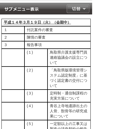
平成１４年３月１９日（火）（会期中）
１
付託案件の審査
２
陳情の審査
３
報告事項
(１)
鳥取県介護支援専門員
連絡協議会の設立につ
いて
(２)
「鳥取県版環境管理シ
ステム認定制度」に基
づく認定書の交付につ
いて
(３)
定時制・通信制課程の
充実方策について
(４)
青谷上寺地遺跡出土の
人骨、獣骨等の研究成
果について
(５)
一定額以上の工事又は
製造の請負契約の報告