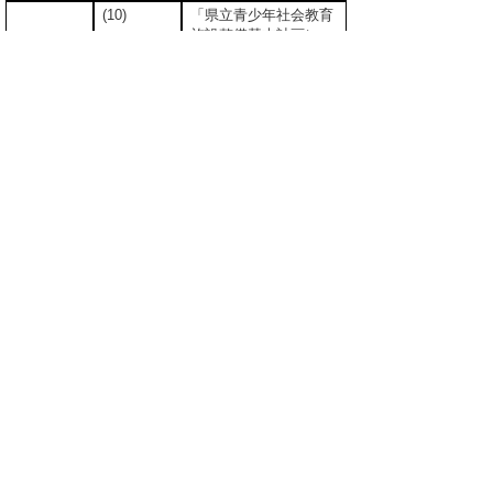
(10)
「県立青少年社会教育
施設整備基本計画につ
いて（提言）」の概要
(11)
青谷上寺地遺跡展示館
の開館について
(12)
妻木晩田遺跡整備活用
基本計画検討委員会及
び青谷上寺地遺跡発掘
調査検討委員会につい
て
平成１３年７月１９日(木)（閉会中）
１
報告事項
(１)
鳥取県立福祉人材研修
センターの開館につい
て
(２)
平成１３年度に設立を
予定している社会福祉
法人及び平成１３年度
に国庫補助協議を行う
社会福祉施設等につい
て