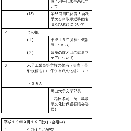
携７周年記念事業につ
いて
(13)
第56回国民体育大会秋
季大会鳥取県選手団名
簿及び成績について
２
その他
(１)
平成１３年度福祉機器
展について
(２)
県民の歯と口の健康フ
ェアについて
３
米子工業高等学校の整備（美吉・長
砂候補地）に伴う埋蔵文化財につい
て
・参考人
岡山大学文学部長
稲田孝司 氏（鳥取
県文化財保護審議会委
員）
平成１３年９月１９日(水)（会期中）
１
付託案件の審査