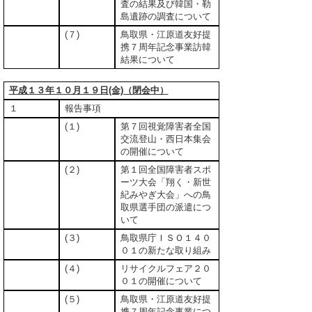
査の結果及び韓国・勒
島遺跡の調査について
(７)
鳥取県・江原道友好提
携７周年記念事業訪韓
結果について
平成１３年１０月１９日(金)（閉会中）
１
報告事項
(１)
第７回視覚障害者全国
交流登山・西日本集会
の開催について
(２)
第１回全国障害者スポ
ーツ大会「翔く・新世
紀みやぎ大会」への鳥
取県選手団の派遣につ
いて
(３)
鳥取県庁ＩＳＯ１４０
０１の新たな取り組み
(４)
リサイクルフェア２０
０１の開催について
(５)
鳥取県・江原道友好提
携７周年記念事業につ