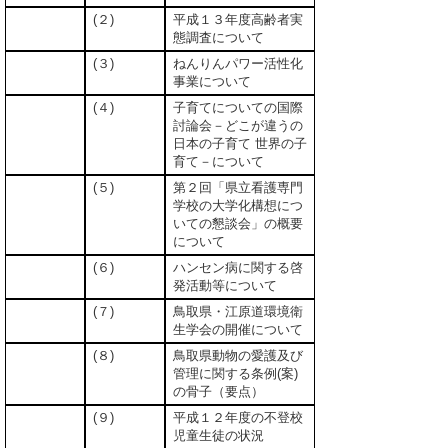
(２)
平成１３年度高齢者実
態調査について
(３)
ねんりんパワー活性化
事業について
(４)
子育てについての国際
討論会－どこが違うの
日本の子育て 世界の子
育て－について
(５)
第２回「県立看護専門
学校の大学化構想につ
いての懇談会」の概要
について
(６)
ハンセン病に関する啓
発活動等について
(７)
鳥取県・江原道環境衛
生学会の開催について
(８)
鳥取県動物の愛護及び
管理に関する条例(案)
の骨子（要点）
(９)
平成１２年度の不登校
児童生徒の状況