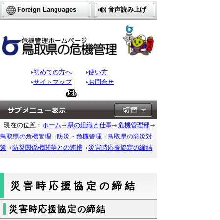
Foreign Languages
音声読み上げ
初めての方へ
使い方
サイトマップ
お問合せ
現在の位置：
ホーム
県の組織と仕事
危機管理部
鳥取県の危機管理
防災・危機管理
鳥取県の防災対
策
防災関係機関等との連携
災害時応援協定の締結
災害時応援協定の締結
災害時応援協定の締結