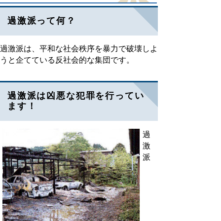
過激派って何？
過激派は、平和な社会秩序を暴力で破壊しよ
うと企てている反社会的な集団です。
過激派は凶悪な犯罪を行ってい
ます！
過
激
派