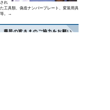
され
た工具類、偽造ナンバープレート、変装用具
等。→
県民の皆さまのご協力をお願い
します
皆さんの周りで
● 人目の少ない早朝や深夜にアパートや部
屋に出入りしている
● 一人住まいのはずなのに何人もいるよう
な気配がする
● 昼間でもカーテンを閉め、室内が見えな
いようにしている
等、「変だな、おかしいな」と思われたこと
がありましたら、最寄りの交番・駐在所又は
警察署までご連絡ください。