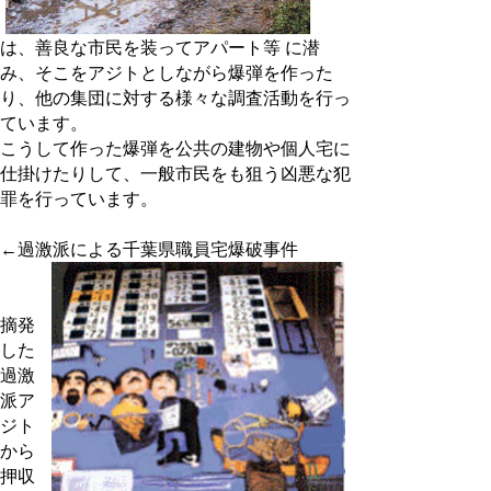
は、善良な市民を装ってアパート等 に潜
み、そこをアジトとしながら爆弾を作った
り、他の集団に対する様々な調査活動を行っ
ています。
こうして作った爆弾を公共の建物や個人宅に
仕掛けたりして、一般市民をも狙う凶悪な犯
罪を行っています。
←過激派による千葉県職員宅爆破事件
摘発
した
過激
派ア
ジト
から
押収