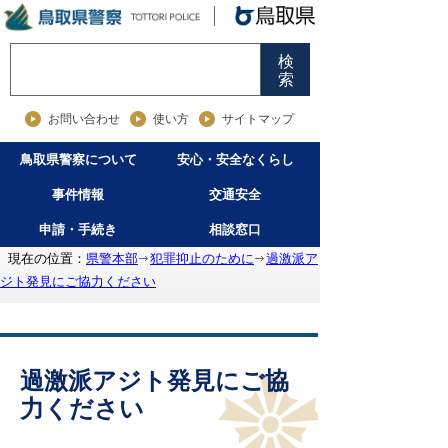
検
索
お問い合わせ
使い方
サイトマップ
鳥取県警察について
安心・安全なくらし
事件情報
交通安全
申請・手続き
相談窓口
現在の位置：
県警本部
犯罪抑止のために
過激派ア
ジト発見にご協力ください
過激派アジト発見にご協
力ください