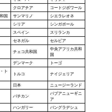
クロアチア
コートジボワール
和国
サンマリノ
シエラレオネ
シリア
シンガポール
スペイン
スリランカ
セネガル
セルビア
中央アフリカ共和
チェコ共和国
国
デンマーク
トーゴ
・ト
トルコ
ナイジェリア
日本
ニュージーランド
パプアニューギニ
バチカン
ア
ハンガリー
バングラデシュ