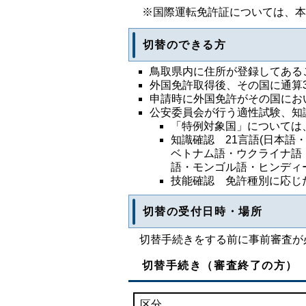
※国際運転免許証については、本
切替のできる方
鳥取県内に住所が登録してある
外国免許取得後、その国に通算
申請時に外国免許がその国にお
公安委員会が行う適性試験、知
「特例対象国」については
知識確認 21言語(日本
ベトナム語・ウクライナ語
語・モンゴル語・ヒンディー
技能確認 免許種別に応じ
切替の受付日時・場所
切替手続きをする前に事前審査が
切替手続き（審査終了の方）
区分