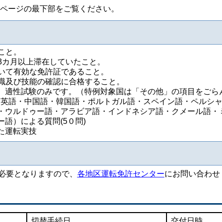
ページの最下部をご覧ください。
こと。
3カ月以上滞在していたこと。
いて有効な免許証であること。
識及び技能の確認に合格すること。
、適性試験のみです。（特例対象国は「その他」の項目をごら
語・英語・中国語・韓国語・ポルトガル語・スペイン語・ペルシ
・ウルドゥー語・アラビア語・インドネシア語・クメール語・
語）による質問(5０問)
た運転実技
必要となりますので、
各地区運転免許センター
にお問い合わせ
切替手続日
交付日時