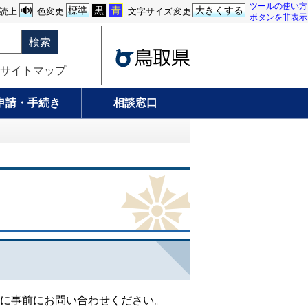
ツールの使い方
標準
黒
青
大きくする
読上
色変更
文字サイズ変更
ボタンを非表示
検索
サイトマップ
申請・手続き
相談窓口
に事前にお問い合わせください。