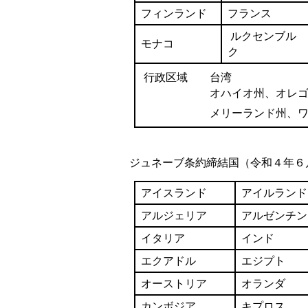
フィンランド
フランス
ルクセンブル
モナコ
ク
行政区域 台湾
オハイオ州、オレゴン州
メリーランド州、ワシント
ジュネーブ条約締結国（令和４年６
アイスランド
アイルランド
アルジェリア
アルゼンチン
イタリア
インド
エクアドル
エジプト
オーストリア
オランダ
カンボジア
キプロス