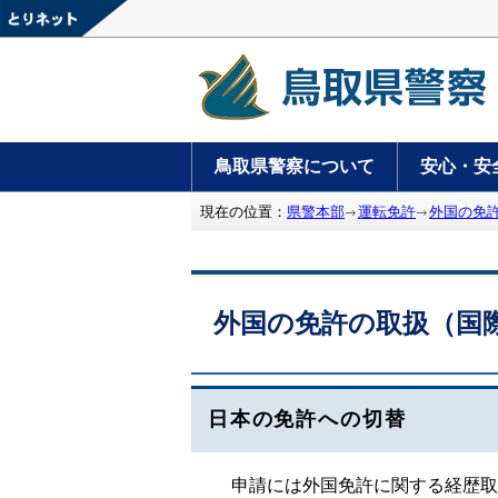
鳥取県警察について
安心・安
現在の位置：
県警本部
運転免許
外国の免
外国の免許の取扱（国
日本の免許への切替
申請には外国免許に関する経歴取