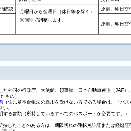
能確認
原則、即日交
月曜日から金曜日（休日等を除く）
※個別で調整します。
原則、即日交
した外国の行政庁、大使館、領事館、
日本自動車連盟（JAF）
したもの）
票
（住民基本台帳法の適用を受けない方である場合は、「パス
さい。
明する書類（所持しているすべてのパスポートが必要です。）
所持したことのある方は、期限切れの運転免許証または経歴証