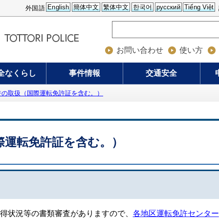
English
簡体中文
繁体中文
한국어
русский
Tiếng Việt
外国語
お問い合わせ
使い方
全なくらし
事件情報
交通安全
許の取扱（国際運転免許証を含む。）
際運転免許証を含む。）
得状況等の書類審査がありますので、
各地区運転免許センター