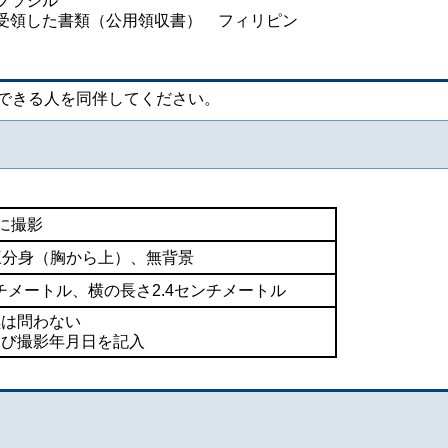
ブラジル
受領した書類（公用領収書） フィリピン
できる人を同伴してください。
に撮影
三分身（胸から上）、無背景
ンチメートル、横の長さ2.4センチメートル
黒は問わない
及び撮影年月日を記入