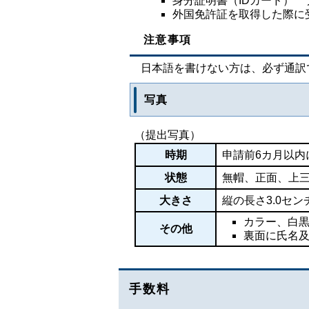
身分証明書（IDカード） 
外国免許証を取得した際に
注意事項
日本語を書けない方は、必ず通訳
写真
（提出写真）
時期
申請前6カ月以内
状態
無帽、正面、上
大きさ
縦の長さ3.0セ
カラー、白
その他
裏面に氏名
手数料