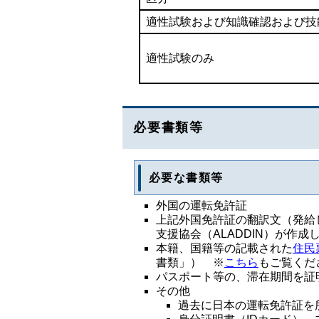
適性試験および知識確認および技
適性試験のみ
必要書類等
必要な書類等
外国の運転免許証
上記外国免許証の翻訳文（発給
支援協会（ALADDIN）が作成
本籍、国籍等の記載された
住民
書類」） ※
こちら
もご覧くだ
パスポート等の、滞在期間を証
その他
過去に日本の運転免許証を