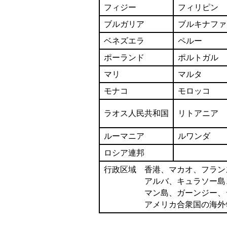
フィジー
フィリピン
ブルガリア
ブルキナファ
ベネズエラ
ペルー
ポーランド
ポルトガル
マリ
マルタ
モナコ
モロッコ
ラオス人民共和国
リトアニア
ルーマニア
ルワンダ
ロシア連邦
行政区域 香港、マカオ、フラン
アルバ、キュラソー島、シ
マン島、ガーンジー、ジャ
アメリカ合衆国の海外領土(