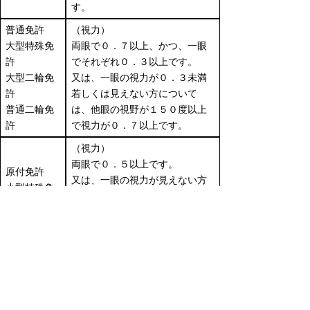
す。
普通免許
（視力）
大型特殊免
両眼で０．７以上、かつ、一眼
許
でそれぞれ０．３以上です。
大型二輪免
又は、一眼の視力が０．３未満
許
若しくは見えない方について
普通二輪免
は、他眼の視野が１５０度以上
許
で視力が０．７以上です。
（視力）
両眼で０．５以上です。
原付免許
又は、一眼の視力が見えない方
小型特殊免
については、他眼の視野が１５
許
０度以上で視力が０．５以上で
す。
※ただし、８ｔ限定中型免許及び５ｔ限定準
中型免許の適性検査については、普通免許と
同じ合格基準により行われます。