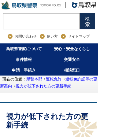
検
索
お問い合わせ
使い方
サイトマップ
鳥取県警察について
安心・安全なくらし
事件情報
交通安全
申請・手続き
相談窓口
現在の位置：
県警本部
運転免許
運転免許証等の更
新案内
視力が低下された方の更新手続
視力が低下された方の更
新手続