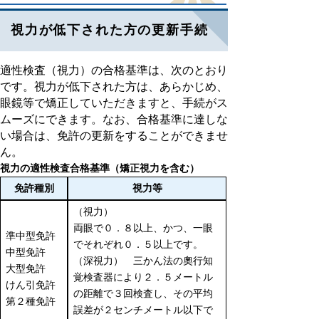
視力が低下された方の更新手続
適性検査（視力）の合格基準は、次のとおり
です。視力が低下された方は、あらかじめ、
眼鏡等で矯正していただきますと、手続がス
ムーズにできます。なお、合格基準に達しな
い場合は、免許の更新をすることができませ
ん。
視力の適性検査合格基準（矯正視力を含む）
免許種別
視力等
（視力）
両眼で０．８以上、かつ、一眼
準中型免許
でそれぞれ０．５以上です。
中型免許
（深視力） 三かん法の奧行知
大型免許
覚検査器により２．５メートル
けん引免許
の距離で３回検査し、その平均
第２種免許
誤差が２センチメートル以下で