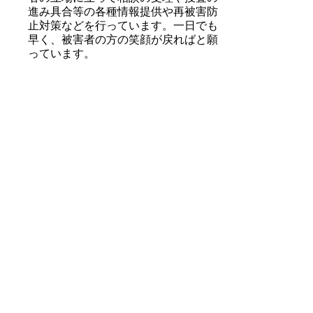
進み具合等の各種情報提供や再被害防
止対策などを行っています。一日でも
早く、被害者の方の笑顔が戻ればと願
っています。
被害者の方へ
性犯罪は、羞恥心から届出がなされ
にくいといった傾向があり、さらに、
警察に届け出た後のことを心配して届
出をためらう方があります。
ここでは、これまで被害者の方から
受けた質問のうち、特に多かったもの
について回答しています。
被害にあわないために
鳥取県内において発生した性犯罪事