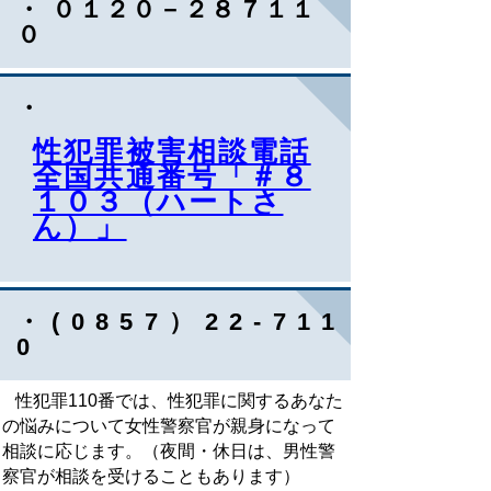
・ ０１２０－２８７１１
０
・
性犯罪被害相談電話
全国共通番号「＃８
１０３（ハートさ
ん）」
・ ( 0 8 5 7 ） 2 2 - 7 1 1
0
性犯罪110番では、性犯罪に関するあなた
の悩みについて女性警察官が親身になって
相談に応じます。（夜間・休日は、男性警
察官が相談を受けることもあります）