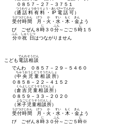
０８５７－２７－３７５１
つうわりょうゆうりょう・あいぴーでんわか
（
通話料有料・IP電話可
）
うけつけじかん
げつ
か
すい
もく
きん
受付時間
月
・
火
・
水
・
木
・
金
よう
じ
ふん
じ
び ごぜん８
時
３０
分
～ごご５
時
１５
ふん
しゅくじつ
分
※
祝日
はつながりません
でんわそうだん
こども
電話相談
でんわ
０８５７－２９－５４６０
ちゅうおうじどうそうだんしょ
（
中央児童相談所
）
０８５８－２２－４１５２
くらよしじどうそうだんしょ
（
倉吉児童相談所
）
０８５９－３３－２０２０
よなごじどうそうだんしょ
（
米子児童相談所
）
うけつけじかん
げつ
か
すい
もく
きん
受付時間
月
・
火
・
水
・
木
・
金
よう
じ
ふん
じ
び ごぜん８
時
３０
分
～ごご５
時
※
しゅくじつ
祝日
はつながりません