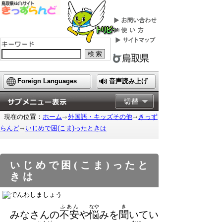
検索
Foreign Languages
音声読み上げ
現在の位置：
ホーム
外国語・キッズその他
きっず
らんど
いじめで困
(こま)
ったときは
いじめで困
(こま)
ったと
きは
ふあん
なや
き
みなさんの
不安
や
悩
みを
聞
いてい