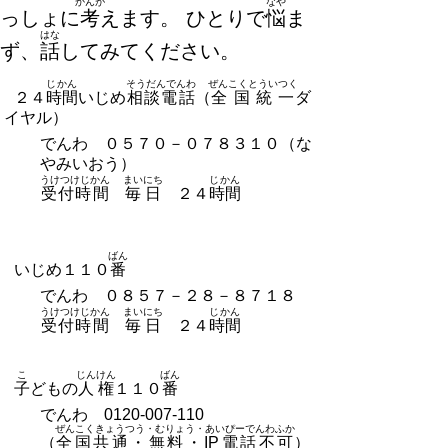
かんが
なや
っしょに
考
えます。 ひとりで
悩
ま
はな
ず、
話
してみてください。
じかん
そうだんでんわ
ぜんこくとういつく
２４
時間
いじめ
相談電話
（
全国統一
ダ
イヤル）
でんわ
０５７０－０７８３１０
（な
やみいおう）
うけつけじかん
まいにち
じかん
受付時間
毎日
２４
時間
ばん
いじめ１１０
番
でんわ
０８５７－２８－８７１８
うけつけじかん
まいにち
じかん
受付時間
毎日
２４
時間
こ
じんけん
ばん
子
どもの
人権
１１０
番
でんわ 0120-007-110
ぜんこくきょうつう・むりょう・あいぴーでんわふか
（
全国共通・無料・IP電話不可
）