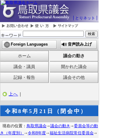
とりネット
Foreign Languages
音声読み上げ
ホーム
議会の動き
議会・議員
開かれた議会
記録・報告
議会その他
上へ
｜
令和8年5月21日（閉会中）
現在の位置：
鳥取県議会
議会の動き
委員会等の動
き（年度別）
令和8年度
福祉生活病院常任委員会