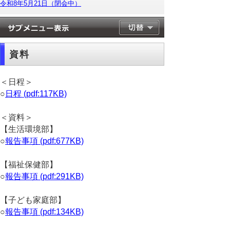
令和8年5月21日（閉会中）
資料
＜日程＞
○
日程 (pdf:117KB)
＜資料＞
【生活環境部】
○
報告事項 (pdf:677KB)
【福祉保健部】
○
報告事項 (pdf:291KB)
【子ども家庭部】
○
報告事項 (pdf:134KB)