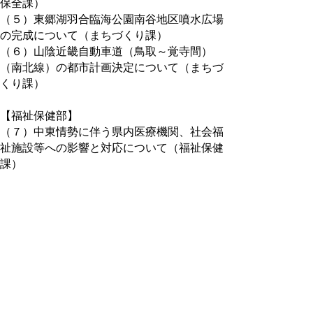
保全課）
（５）東郷湖羽合臨海公園南谷地区噴水広場
の完成について（まちづくり課）
（６）山陰近畿自動車道（鳥取～覚寺間）
（南北線）の都市計画決定について（まちづ
くり課）
【福祉保健部】
（７）中東情勢に伴う県内医療機関、社会福
祉施設等への影響と対応について（福祉保健
課）
【子ども家庭部】
（８）令和７年度鳥取県教育・保育施設等に
おける虐待事案について（子育て王国課）
４ その他
５ 閉会