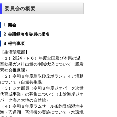
委員会の概要
１ 開会
２ 会議録署名委員の指名
３ 報告事項
【生活環境部】
（１）2024（Ｒ６）年度全国及び本県の温
室効果ガス排出量の削減状況について（脱炭
素社会推進課）
（２）令和８年度鳥取砂丘ボランティア活動
について（自然共生課）
（３）ジオ部員（令和８年度ジオパーク次世
代育成事業）の募集について（山陰海岸ジオ
パーク海と大地の自然館）
（４）令和８年度ラムサール条約登録湿地中
海・宍道湖一斉清掃の実施について（水環境