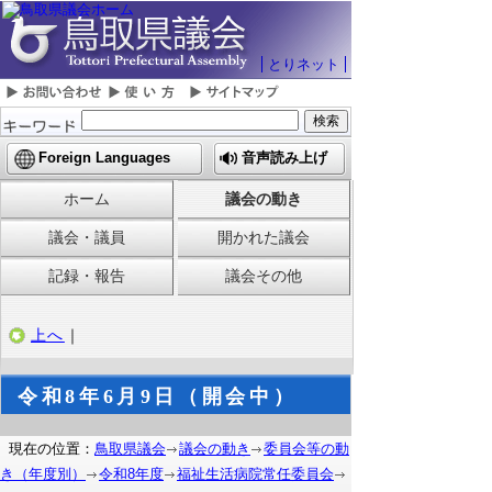
とりネット
Foreign Languages
音声読み上げ
ホーム
議会の動き
議会・議員
開かれた議会
記録・報告
議会その他
上へ
｜
令和8年6月9日（開会中）
現在の位置：
鳥取県議会
議会の動き
委員会等の動
き（年度別）
令和8年度
福祉生活病院常任委員会