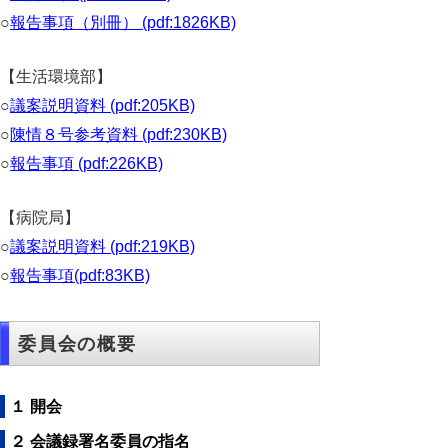
○
報告事項（別冊） (pdf:1826KB)
【生活環境部】
○
議案説明資料 (pdf:205KB)
○
陳情８号参考資料 (pdf:230KB)
○
報告事項 (pdf:226KB)
【病院局】
○
議案説明資料 (pdf:219KB)
○
報告事項(pdf:83KB)
委員会の概要
１ 開会
２ 会議録署名委員の指名