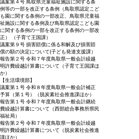
議案第４号 鳥取県児童福祉施設に関する条
例等の一部を改正する条例（鳥取県認定こど
も園に関する条例の一部改正、鳥取県児童福
祉施設に関する条例及び鳥取県認定こども園
に関する条例の一部を改正する条例の一部改
正） （子育て王国課）
議案第９号 損害賠償に係る和解及び損害賠
償の額の決定について(子ども発達支援課）
報告第２号 令和７年度鳥取県一般会計繰越
明許費繰越計算書について（子育て王国課ほ
か）
【生活環境部】
議案第１号 令和８年度鳥取県一般会計補正
予算（第１号）（脱炭素社会推進課ほか）
報告第１号 令和７年度鳥取県一般会計継続
費繰越計算書について（西部総合事務所県民
福祉局）
報告第２号 令和７年度鳥取県一般会計繰越
明許費繰越計算書について（脱炭素社会推進
課ほか）