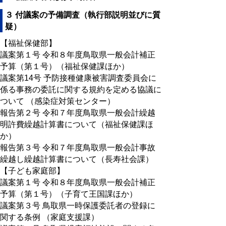
３ 付議案の予備調査（執行部説明並びに質
疑）
【福祉保健部】
議案第１号 令和８年度鳥取県一般会計補正
予算（第１号）（福祉保健課ほか）
議案第14号 予防接種健康被害調査委員会に
係る事務の委託に関する規約を定める協議に
ついて （感染症対策センター）
報告第２号 令和７年度鳥取県一般会計繰越
明許費繰越計算書について（福祉保健課ほ
か）
報告第３号 令和７年度鳥取県一般会計事故
繰越し繰越計算書について（長寿社会課）
【子ども家庭部】
議案第１号 令和８年度鳥取県一般会計補正
予算（第１号）（子育て王国課ほか）
議案第３号 鳥取県一時保護委託者の登録に
関する条例 （家庭支援課）