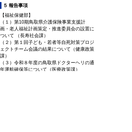
５ 報告事項
【福祉保健部】
（１）第10期鳥取県介護保険事業支援計
画・老人福祉計画策定・推進委員会の設置に
ついて （長寿社会課）
（２）第１回子ども・若者等自死対策プロジ
ェクトチーム会議の結果について（健康政策
課）
（３）令和８年度の鳥取県ドクターヘリの通
年運航確保等について（医療政策課）
（４）鳥取県内の医師育成、確保等に係る連
携協力に関する鳥取大学との基本協定の締結
について （医療政策課）
【子ども家庭部】
（５）とっとりプレコン相談室の運用開始に
ついて （家庭支援課）
（６）「鳥取県配偶者等からの暴力防止及び
被害者支援計画」の第五次改訂に伴うパブリ
ックコメントの実施について （家庭支援