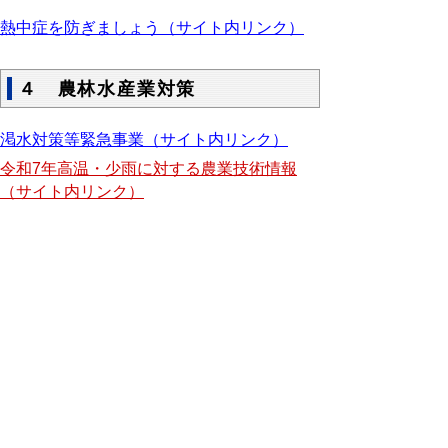
熱中症を防ぎましょう（サイト内リンク）
４ 農林水産業対策
渇水対策等緊急事業（サイト内リンク）
令和7年高温・少雨に対する農業技術情報
（サイト内リンク）
５ 関係リンク集
鳥取地方気象台
鳥取県防災情報ポータル（河川カメ
ラ・水位等）
国土交通省鳥取河川国道事務所
国土交通省倉吉河川国道事務所