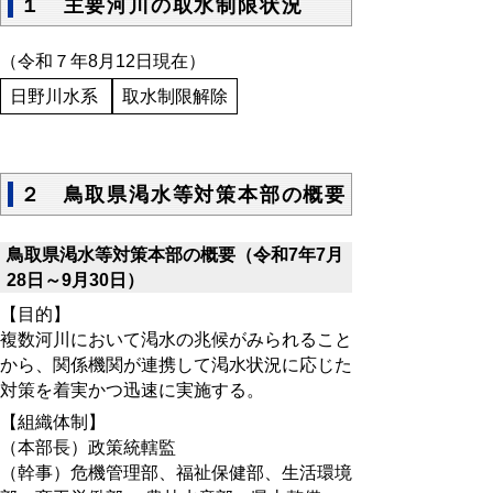
１ 主要河川の取水制限状況
（令和７年8月12日現在）
日野川水系
取水制限解除
２ 鳥取県渇水等対策本部の概要
鳥取県渇水等対策本部の概要（令和7年7月
28日～9月30日）
【目的】
複数河川において渇水の兆候がみられること
から、関係機関が連携して渇水状況に応じた
対策を着実かつ迅速に実施する。
【組織体制】
（本部長）政策統轄監
（幹事）危機管理部、福祉保健部、生活環境