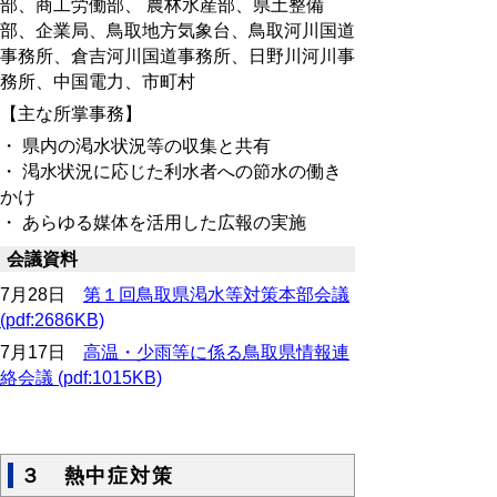
部、商工労働部、 農林水産部、県土整備
部、企業局、鳥取地方気象台、鳥取河川国道
事務所、倉吉河川国道事務所、
日野川河川事
務所、中国電力、市町村
【主な所掌事務】
・ 県内の渇水状況等の収集と共有
・ 渇水状況に応じた利水者への節水の働き
かけ
・ あらゆる媒体を活用した広報の実施
会議資料
7月28日
第１回鳥取県渇水等対策本部会議
(pdf:2686KB)
7月17日
高温・少雨等に係る鳥取県情報連
絡会議 (pdf:1015KB)
３ 熱中症対策