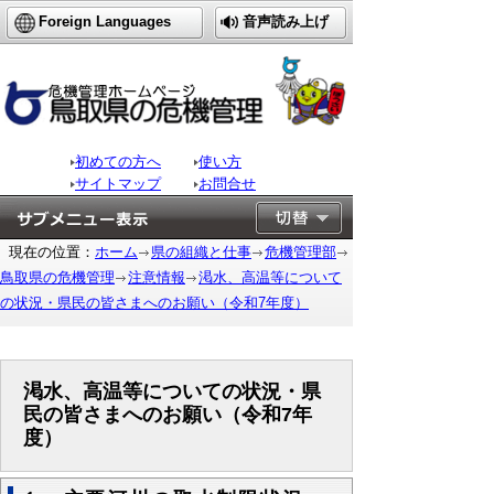
Foreign Languages
音声読み上げ
初めての方へ
使い方
サイトマップ
お問合せ
現在の位置：
ホーム
県の組織と仕事
危機管理部
鳥取県の危機管理
注意情報
渇水、高温等について
の状況・県民の皆さまへのお願い（令和7年度）
渇水、高温等についての状況・県
民の皆さまへのお願い（令和7年
度）