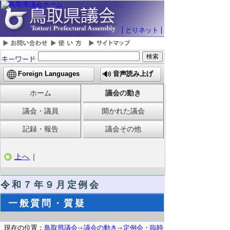
とりネット
Foreign Languages
音声読み上げ
ホーム
議会の動き
議会・議員
開かれた議会
記録・報告
議会その他
上へ
｜
令和７
年９月定例会
一般質問・質疑
現在の位置：
鳥取県議会
議会の動き
定例会・臨時