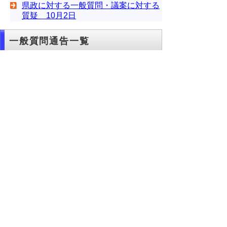
県政に対する一般質問・議案に対する
質疑 10月2日
一般質問通告一覧
一般質問 通告一覧 (pdf:215KB)
▲ページ上部に戻る
と
個人情報保護
|
リンクについて
|
著作権に
り
ついて
|
アクセシビリティ
ネ
このサイトへのご意見・お問い合わせ
ッ
→
鳥取県議会の場所
ト
鳥取県議会事務局
〒680-8570 鳥取県鳥取市東町1-220
へ
電話番号:
0857-26-7460
ファクシミリ:0857-26-7461
の
メール：
gikaisoumu@pref.tottori.lg.jp
Copyright(C) 2006～ 鳥取県(Tottori Prefectural