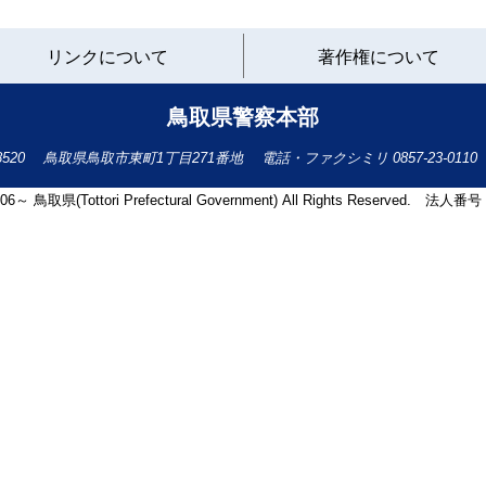
と
リンクについて
著作権について
り
ネ
ッ
鳥取県警察本部
ト
へ
-8520
鳥取県鳥取市東町1丁目271番地
電話・ファクシミリ
0857-23-0110
の
2006～ 鳥取県(Tottori Prefectural Government) All Rights Reserved. 法人番号