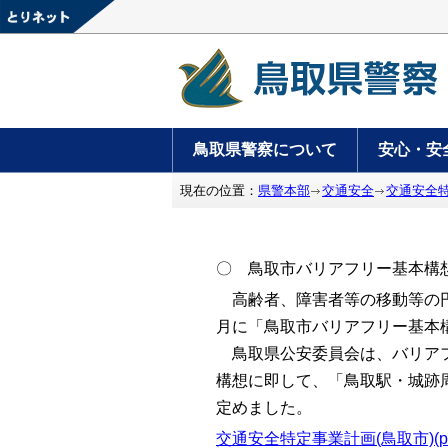
鳥取県警察について
安心・安
現在の位置：
県警本部
交通安全
交通安全
〇 鳥取市バリアフリー基本構
高齢者、障害者等の移動等の円
月に「鳥取市バリアフリー基本
鳥取県公安委員会は、バリアフ
構想に即して、「鳥取駅・城跡
定めました。
交通安全特定事業計画(鳥取市)(pdf