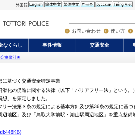
English
簡体中文
繁体中文
한국어
русский
Tiếng Việt
外国語
お問い合わせ
使い方
全なくらし
事件情報
交通安全
特定事業計画
想に基づく交通安全特定事業
滑化の促進に関する法律（以下「バリアフリー法」という。）
構想」を策定しました。
リー法第３条の規定による基本方針及び第36条の規定に基づ
周辺地区」及び「鳥取大学前駅・湖山駅周辺地区」を重点整備
:446KB)