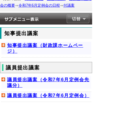
会の概要
令和7年6月定例会の日程
付議案
知事提出議案
知事提出議案（財政課ホームペー
ジ）
議員提出議案
議員提出議案（令和7年6月定例会先
議分）
議員提出議案（令和7年6月定例会）
▲ページ上部に戻る
と
個人情報保護
|
リンクについて
|
著作権に