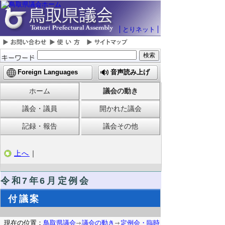
とりネット
Foreign Languages
音声読み上げ
ホーム
議会の動き
議会・議員
開かれた議会
記録・報告
議会その他
上へ
｜
令和7
年6月定例会
付議案
現在の位置：
鳥取県議会
議会の動き
定例会・臨時