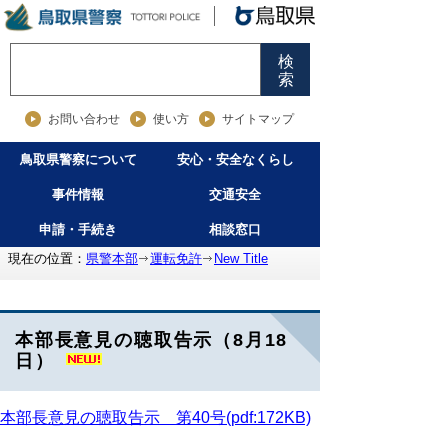
検
索
お問い合わせ
使い方
サイトマップ
鳥取県警察について
安心・安全なくらし
事件情報
交通安全
申請・手続き
相談窓口
現在の位置：
県警本部
運転免許
New Title
本部長意見の聴取告示（8月18
日）
本部長意見の聴取告示 第40号(pdf:172KB)