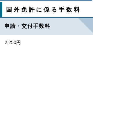
国外免許に係る手数料
申請・交付手数料
2,250円
と
個人情報保護
リンクについて
り
ネ
著作権について
アクセシビリティ
ッ
ト
鳥取県警察本部
へ
の
〒680-8520
鳥取県鳥取市東町1丁目271番地
電話・ファクシミリ
0857-23-0110
（代表）
Copyright(C) 2006～ 鳥取県(Tottori Prefectural
Government) All Rights Reserved. 法人番号
7000020310000