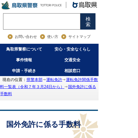
検
索
お問い合わせ
使い方
サイトマップ
鳥取県警察について
安心・安全なくらし
事件情報
交通安全
申請・手続き
相談窓口
現在の位置：
県警本部
運転免許
運転免許関係手数
料一覧表（令和７年３月24日から）
国外免許に係る
手数料
国外免許に係る手数料