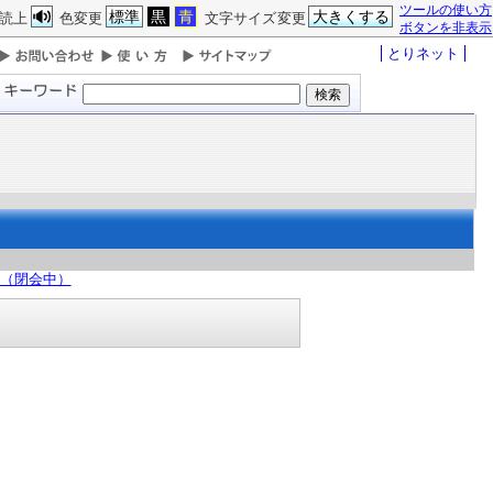
ツールの使い方
標準
黒
青
大きくする
読上
色変更
文字サイズ変更
ボタンを非表示
とりネット
日（閉会中）