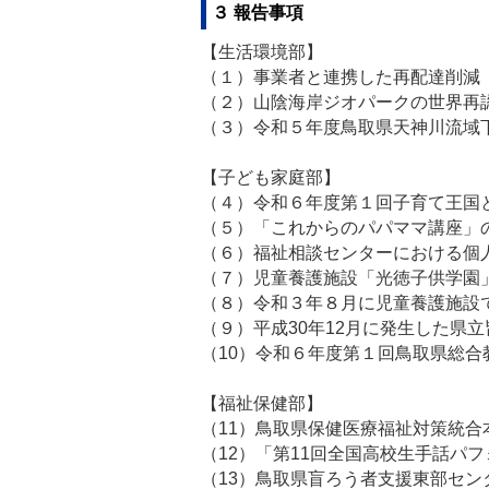
３ 報告事項
【生活環境部】
（１）事業者と連携した再配達削減
（２）山陰海岸ジオパークの世界再
（３）令和５年度鳥取県天神川流域
【子ども家庭部】
（４）令和６年度第１回子育て王国
（５）「これからのパパママ講座」
（６）福祉相談センターにおける個
（７）児童養護施設「光徳子供学園
（８）令和３年８月に児童養護施設
（９）平成30年12月に発生した県
（10）令和６年度第１回鳥取県総
【福祉保健部】
（11）鳥取県保健医療福祉対策統
（12）「第11回全国高校生手話パ
（13）鳥取県盲ろう者支援東部セン