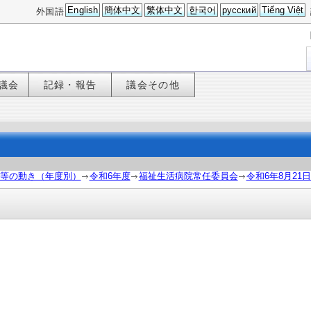
English
簡体中文
繁体中文
한국어
русский
Tiếng Việt
外国語
議会
記録・報告
議会その他
等の動き（年度別）
令和6年度
福祉生活病院常任委員会
令和6年8月21