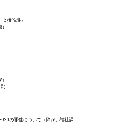
社会推進課）
館）
課）
課）
024の開催について（障がい福祉課）