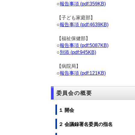
○
報告事項 (pdf:359KB)
【子ども家庭部】
○
報告事項 (pdf:4639KB)
【福祉保健部】
○
報告事項 (pdf:5087KB)
○
別添 (pdf:945KB)
【病院局】
○
報告事項 (pdf:121KB)
委員会の概要
１ 開会
２ 会議録署名委員の指名