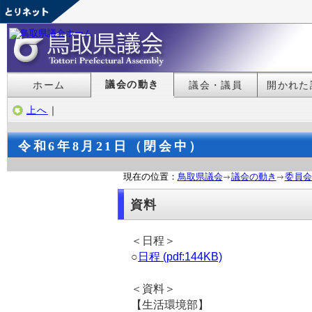
議会の動き
ホーム
議会・議員
開かれた
上へ
｜
令和6年8月21日（閉会中）
現在の位置：
鳥取県議会
議会の動き
委員会
資料
＜日程＞
○
日程 (pdf:144KB)
＜資料＞
【生活環境部】