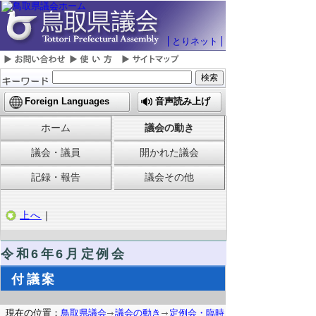
とりネット
Foreign Languages
音声読み上げ
ホーム
議会の動き
議会・議員
開かれた議会
記録・報告
議会その他
上へ
｜
令和6
年6月定例会
付議案
現在の位置：
鳥取県議会
議会の動き
定例会・臨時