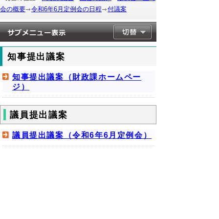
会の概要
令和6年6月定例会の日程
付議案
知事提出議案
知事提出議案（財政課ホームペー
ジ）
議員提出議案
議員提出議案（令和6年6月定例会）
▲ページ上部に戻る
と
個人情報保護
|
リンクについて
|
著作権に
り
ついて
|
アクセシビリティ
ネ