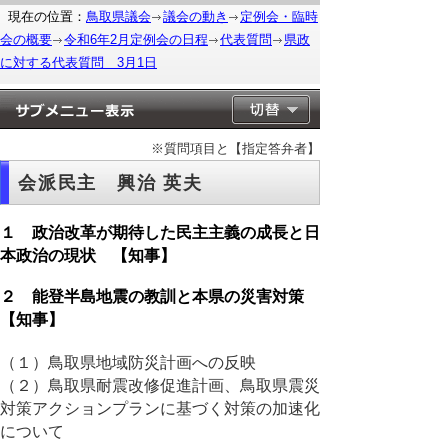
現在の位置：
鳥取県議会
議会の動き
定例会・臨時
会の概要
令和6年2月定例会の日程
代表質問
県政
に対する代表質問 3月1日
※質問項目と【指定答弁者】
会派民主 興治 英夫
１ 政治改革が期待した民主主義の成長と日
本政治の現状 【知事】
２ 能登半島地震の教訓と本県の災害対策
【知事】
（１）鳥取県地域防災計画への反映
（２）鳥取県耐震改修促進計画、鳥取県震災
対策アクションプランに基づく対策の加速化
について