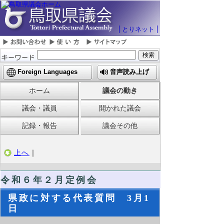
とりネット
Foreign Languages
音声読み上げ
ホーム
議会の動き
議会・議員
開かれた議会
記録・報告
議会その他
上へ
｜
令和６年２月定例会
県政に対する代表質問 3月1
日