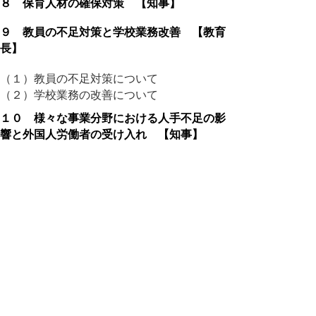
８ 保育人材の確保対策 【知事】
９ 教員の不足対策と学校業務改善 【教育
長】
（１）教員の不足対策について
（２）学校業務の改善について
１０ 様々な事業分野における人手不足の影
響と外国人労働者の受け入れ 【知事】
１１ 指定管理者制度の課題について 【知
事】
１２ 国民スポーツ大会鳥取大会の準備
【知事】
１３ 精神障がい者への理解の増進と生きや
すい社会環境を 【知事】
１４ 薬物乱用の防止について 【警察本部
長、知事】