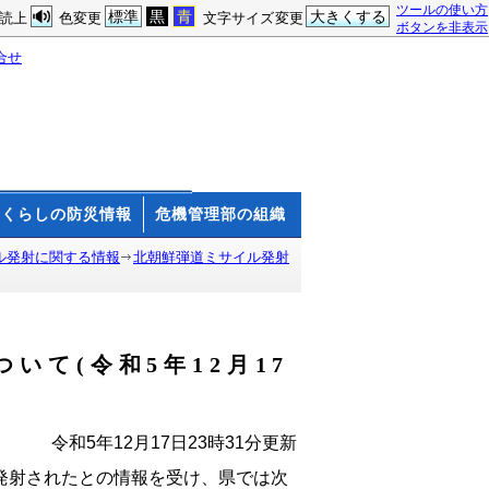
ツールの使い方
標準
黒
青
大きくする
読上
色変更
文字サイズ変更
ボタンを非表示
合せ
くらしの防災情報
危機管理部の組織
ル発射に関する情報
北朝鮮弾道ミサイル発射
いて(令和5年12月17
令和5年12月17日23時31分更新
が発射されたとの情報を受け、県では次