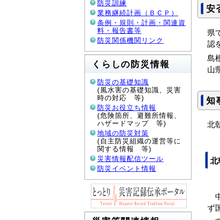
防災訓練
安
業務継続計画（ＢＣＰ）
条例・規則・計画・関連資
料・報告書等
県
防災関係機関リンク
認
島
くらしの防災情報
山
防災の基礎知識
(風水害の基礎知識、災害
時の対応 等)
知
防災お役立ち情報
(危険箇所、避難所情報、
ハザードマップ 等)
北
地域の防災対策
(自主防災組織の運営等に
関する情報 等)
災害情報配信ツール
北
防災イベント情報
中
ず