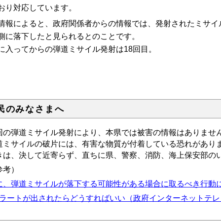
おり対応しています。
情報によると、政府関係者からの情報では、発射されたミサイ
側に落下したと見られるとのことです。
に入ってからの弾道ミサイル発射は18回目。
民のみなさまへ
回の弾道ミサイル発射により、本県では被害の情報はありませ
道ミサイルの破片には、有害な物質が付着している恐れがあり
きは、決して近寄らず、直ちに県、警察、消防、海上保安部の
参考）
に、弾道ミサイルが落下する可能性がある場合に取るべき行動
アラートが出されたらどうすればいい（政府インターネットテレ