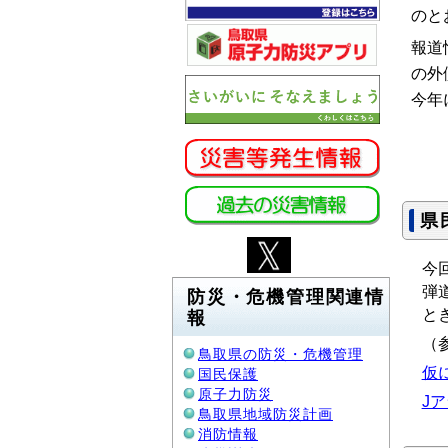
のと
報道
の外
今年
県
今
弾
防災・危機管理関連情
と
報
（
鳥取県の防災・危機管理
仮
国民保護
原子力防災
J
鳥取県地域防災計画
消防情報