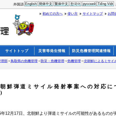
English
簡体中文
繁体中文
한국어
русский
Tiếng Việt
外国語
初めての方へ
使い方
サイトマップ
お問
サイトトップ
災害等発生情報
防災危機管理関連情報
管理部
鳥取県の危機管理
防災・危機管理
危機管理
北朝鮮によるミサイ
朝鮮弾道ミサイル発射事案への対応につ
)
5年12月17日、北朝鮮より弾道ミサイルの可能性があるもの