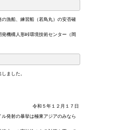
連の漁船、練習船（若鳥丸）の安否確
開発機構人形峠環境技術センター（岡
出しました。
令和５年１２月１７日
ル発射の暴挙は極東アジアのみなら