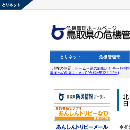
とりネット
危機管理部
現在の位置：
ホーム
県の組織と仕事
危機
事案への対応について(令和5年12月17日)
北
日
令和