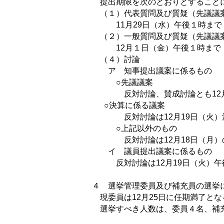
提出期限を次のとおりとすること
（１）代表質問及び質疑（先議議
11月29日（水）午後１時まで
（２）一般質問及び質疑（先議議
12月１日（金）午後１時まで
（４）討論
ア 知事提出議案に係るもの
○先議議案
反対討論、賛成討論とも12月４
○決算に係る議案
反対討論は12月19日（火）決
○上記以外のもの
反対討論は12月18日（月）の
イ 議員提出議案に係るもの
反対討論は12月19日（火）午
４ 選挙管理委員及び補充員の選挙
現委員は12月25日に任期満了とな
選挙すべき人数は、委員４名、補