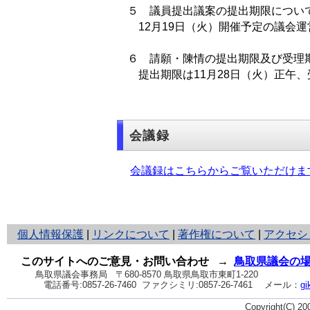
５ 議員提出議案の提出期限につい
12月19日（火）開催予定の議会
６ 請願・陳情の提出期限及び受理
提出期限は11月28日（火）正午、
会議録
会議録はこちらからご覧いただけま
と
個人情報保護
|
リンクについて
|
著作権について
|
アクセシ
り
ネ
このサイトへのご意見・お問い合わせ
→
鳥取県議会の
ッ
鳥取県議会事務局
〒680-8570 鳥取県鳥取市東町1-220
電話番号:
0857-26-7460
ファクシミリ:0857-26-7461
メール：
gi
ト
へ
Copyright(C) 2