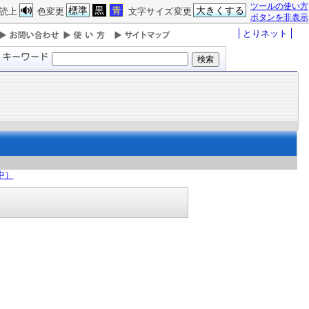
ツールの使い方
標準
黒
青
大きくする
読上
色変更
文字サイズ変更
ボタンを非表示
とりネット
中）