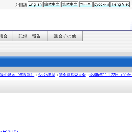
English
簡体中文
繁体中文
한국어
русский
Tiếng Việt
外国語
議会
記録・報告
議会その他
等の動き（年度別）
令和5年度
議会運営委員会
令和5年11月22日（閉会