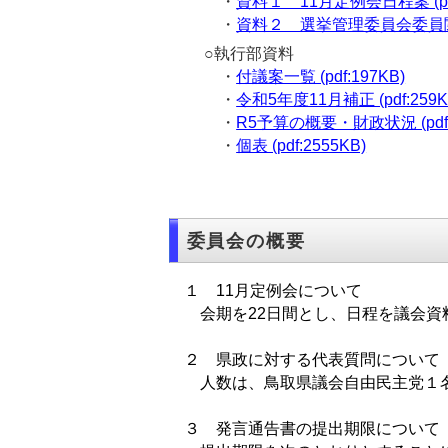
・
資料１ 11月定例会日程案 (pdf
・
資料２ 選挙管理委員会委員関係 (
○執行部資料
・
付議案一覧 (pdf:197KB)
・
令和5年度11月補正 (pdf:259K
・
R5予算の概要・財政状況 (pdf:
・
個表 (pdf:2555KB)
委員会の概要
１ 11月定例会について
会期を22日間とし、日程を議会資
２ 県政に対する代表質問について
人数は、鳥取県議会自由民主党１
３ 発言通告書の提出期限について