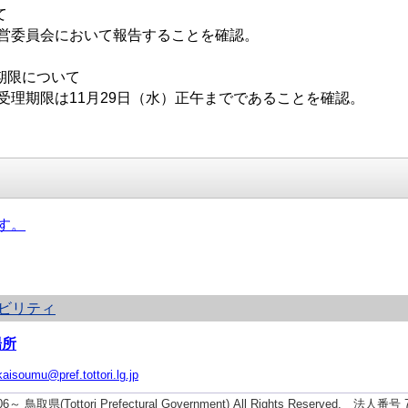
て
運営委員会において報告することを確認。
期限について
受理期限は11月29日（水）正午までであることを確認。
す。
ビリティ
場所
kaisoumu@pref.tottori.lg.jp
006～ 鳥取県(Tottori Prefectural Government) All Rights Reserved. 法人番号