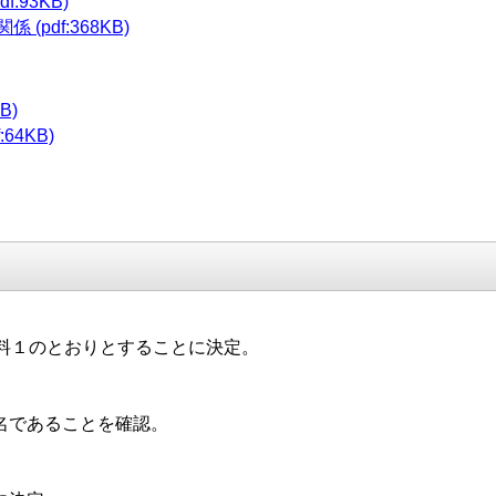
:93KB)
pdf:368KB)
B)
64KB)
料１のとおりとすることに決定。
名であることを確認。