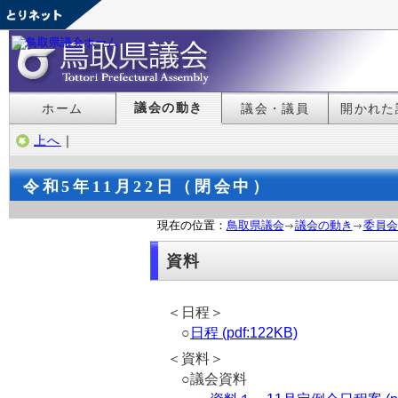
議会の動き
ホーム
議会・議員
開かれた
上へ
｜
令和5年11月22日（閉会中）
現在の位置：
鳥取県議会
議会の動き
委員会
資料
＜日程＞
○
日程 (pdf:122KB)
＜資料＞
○議会資料