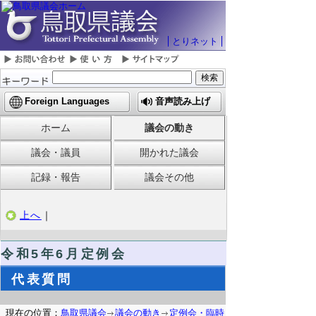
とりネット
Foreign Languages
音声読み上げ
ホーム
議会の動き
議会・議員
開かれた議会
記録・報告
議会その他
上へ
｜
令和5
年6月定例会
代表質問
現在の位置：
鳥取県議会
議会の動き
定例会・臨時