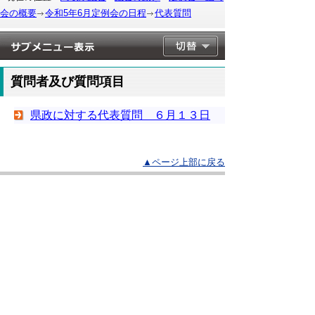
会の概要
令和5年6月定例会の日程
代表質問
質問者及び質問項目
県政に対する代表質問 ６月１３日
▲ページ上部に戻る
と
個人情報保護
|
リンクについて
|
著作権に
り
ついて
|
アクセシビリティ
ネ
このサイトへのご意見・お問い合わせ
ッ
→
鳥取県議会の場所
ト
鳥取県議会事務局
〒680-8570 鳥取県鳥取市東町1-220
へ
電話番号:
0857-26-7460
ファクシミリ:0857-26-7461