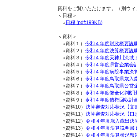
資料をご覧いただけます。（別ウィ
＜日程＞
○
日程 (pdf:199KB)
＜資料＞
○資料１）
令和４年度財政概要説明資料 
○資料２）
令和４年度決算概要説明資料 
○資料３）
令和４年度天神川流域下水
○資料４）
令和４年度県営企業会計決算
○資料５）
令和４年度病院事業決算概要
○資料６）
令和４年度鳥取県歳入歳出
○資料７）
令和４年度鳥取県公営企業
○資料８）
令和４年度健全化判断比率等
○資料９）
令和４年度債権回収計画等
○資料10）
決算審査対応状況【文書指摘
○資料11）
決算審査対応状況【口頭指摘
○資料12）
令和４年度歳入歳出決算書 (
○資料13）
令和４年度決算説明書 (pd
○資料14）
令和４年度決算状況報告書 (