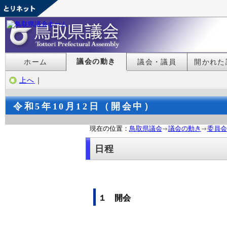
議会の動き
ホーム
議会・議員
開かれた
上へ
｜
令和5年10月12日（開会中）
現在の位置：
鳥取県議会
議会の動き
委員会
日程
１ 開会