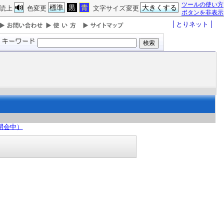
ツールの使い方
標準
黒
青
大きくする
読上
色変更
文字サイズ変更
ボタンを非表示
とりネット
（開会中）