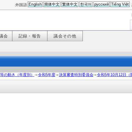
English
簡体中文
繁体中文
한국어
русский
Tiếng Việt
外国語
議会
記録・報告
議会その他
等の動き（年度別）
令和5年度
決算審査特別委員会
令和5年10月12日