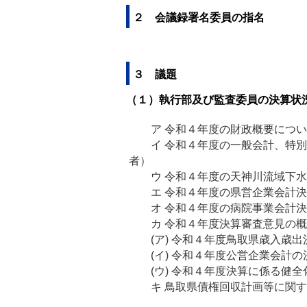
２ 会議録署名委員の指名
３ 議題
（１）執行部及び監査委員の決算状
ア 令和４年度の財政概要につい
イ 令和４年度の一般会計、特別会
者）
ウ 令和４年度の天神川流域下水道
エ 令和４年度の県営企業会計決
オ 令和４年度の病院事業会計決
カ 令和４年度決算審査意見の概要
(ア) 令和４年度鳥取県歳入歳出
(イ) 令和４年度公営企業会計の
(ウ) 令和４年度決算に係る健全
キ 鳥取県債権回収計画等に関する