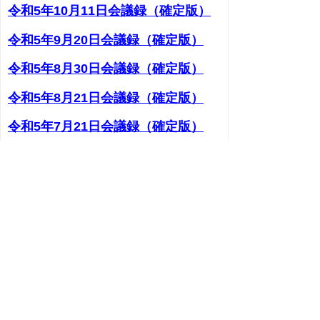
令和5年10月11日会議録（確定版）
令和5年9月20日会議録（確定版）
令和5年8月30日会議録（確定版）
令和5年8月21日会議録（確定版）
令和5年7月21日会議録（確定版）
令和5年6月28日会議録（確定版）
令和5年6月14日会議録（確定版）
次のページへ
▲ページ上部に戻る
と
個人情報保護
|
リンクについて
|
著作権に
り
ついて
|
アクセシビリティ
ネ
このサイトへのご意見・お問い合わせ