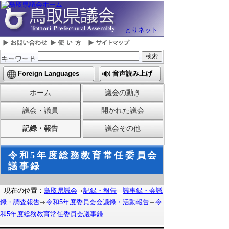
とりネット
Foreign Languages
音声読み上げ
ホーム
議会の動き
議会・議員
開かれた議会
記録・報告
議会その他
令和5年度総務教育常任委員会
議事録
現在の位置：
鳥取県議会
記録・報告
議事録・会議
録・調査報告
令和5年度委員会会議録・活動報告
令
和5年度総務教育常任委員会議事録