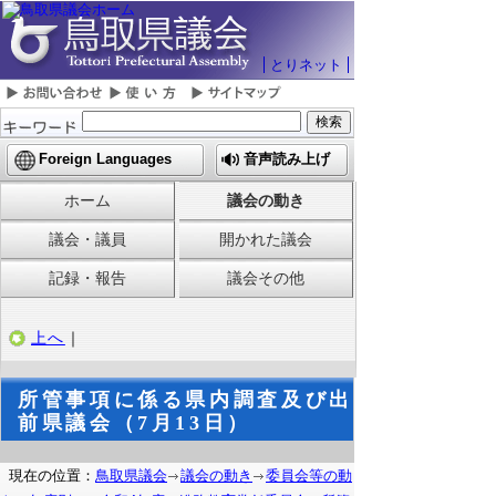
とりネット
Foreign Languages
音声読み上げ
ホーム
議会の動き
議会・議員
開かれた議会
記録・報告
議会その他
上へ
｜
所管事項に係る県内調査及び出
前県議会（7月13日）
現在の位置：
鳥取県議会
議会の動き
委員会等の動