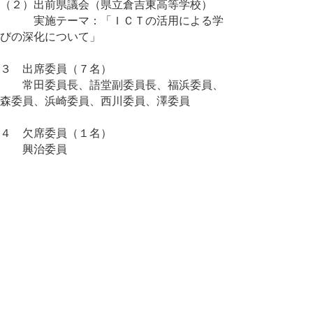
（２）出前県議会（県立倉吉東高等学校）
実施テーマ：「ＩＣＴの活用による学
びの深化について」
３ 出席委員（７名）
常田委員長、語堂副委員長、福浜委員、
森委員、浜崎委員、西川委員、澤委員
４ 欠席委員（１名）
興治委員
５ 随行者
議会事務局調査課 田中（恭）課長補
佐、友定係長
▲ページ上部に戻る
と
個人情報保護
|
リンクについて
|
著作権に