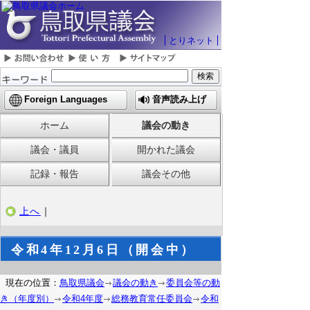
とりネット
Foreign Languages
音声読み上げ
ホーム
議会の動き
議会・議員
開かれた議会
記録・報告
議会その他
上へ
｜
令和4年12月6日（開会中）
現在の位置：
鳥取県議会
議会の動き
委員会等の動
き（年度別）
令和4年度
総務教育常任委員会
令和