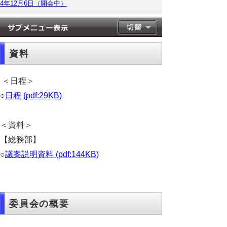
4年12月6日（開会中）
資料
＜日程＞
○
日程 (pdf:29KB)
＜資料＞
【総務部】
○
議案説明資料 (pdf:144KB)
委員会の概要