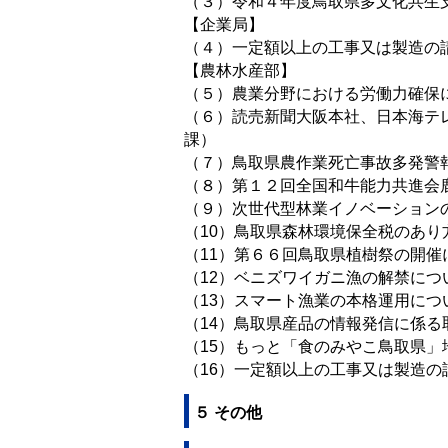
（３）令和４年度鳥取県多文化共生
【企業局】
（４）一定額以上の工事又は製造の
【農林水産部】
（５）農業分野における労働力確保
（６）読売新聞大阪本社、日本海テ
課）
（７）鳥取県農作業死亡事故多発警
（８）第１２回全国和牛能力共進会
（９）次世代型林業イノベーション
（10）鳥取県森林環境保全税のあり
（11）第６６回鳥取県植樹祭の開催
（12）ベニズワイガニ漁の解禁につ
（13）スマート漁業の本格運用につ
（14）鳥取県産品の情報発信に係
（15）もっと「食のみやこ鳥取県
（16）一定額以上の工事又は製造
５ その他