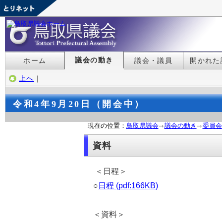
議会の動き
ホーム
議会・議員
開かれた
上へ
｜
令和4年9月20日（開会中）
現在の位置：
鳥取県議会
議会の動き
委員会
資料
＜日程＞
○
日程 (pdf:166KB)
＜資料＞