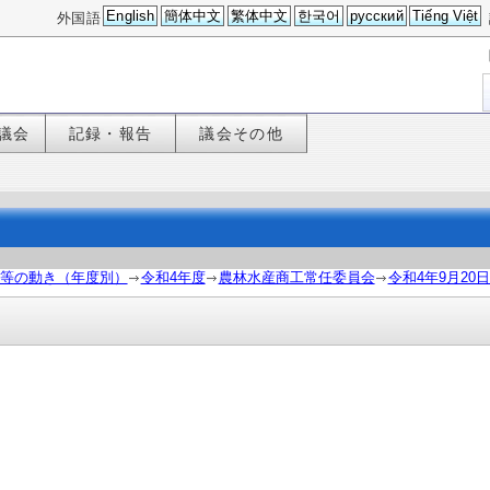
English
簡体中文
繁体中文
한국어
русский
Tiếng Việt
外国語
議会
記録・報告
議会その他
等の動き（年度別）
令和4年度
農林水産商工常任委員会
令和4年9月20