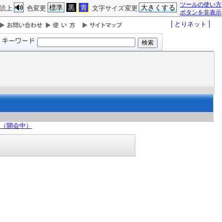
ツールの使い方
標準
黒
青
大きくする
読上
色変更
文字サイズ変更
ボタンを非表示
とりネット
日（開会中）