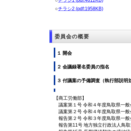
○
チラシ1 (pdf:4612KB)
○
チラシ2 (pdf:1958KB)
委員会の概要
１ 開会
２ 会議録署名委員の指名
３ 付議案の予備調査（執行部説明
【商工労働部】
議案第１号 令和４年度鳥取県一般
議案第２号 令和４年度鳥取県一般
報告第２号 令和３年度鳥取県一般
報告第11号 地方独立行政法人鳥