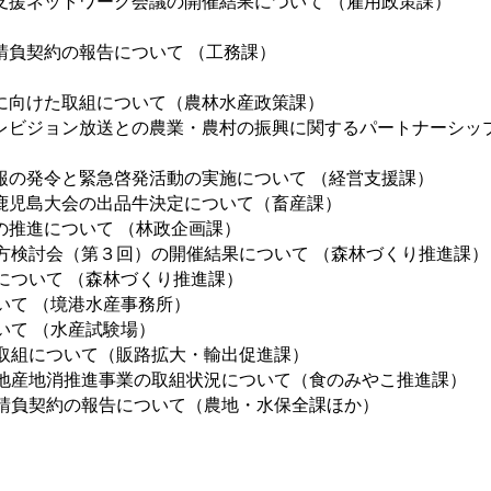
支援ネットワーク会議の開催結果について （雇用政策課）
請負契約の報告について （工務課）
に向けた取組について（農林水産政策課）
レビジョン放送との農業・農村の振興に関するパートナーシッ
報の発令と緊急啓発活動の実施について （経営支援課）
鹿児島大会の出品牛決定について（畜産課）
の推進について （林政企画課）
方検討会（第３回）の開催結果について （森林づくり推進課）
について （森林づくり推進課）
いて （境港水産事務所）
いて （水産試験場）
る取組について（販路拡大・輸出促進課）
」地産地消推進事業の取組状況について（食のみやこ推進課）
の請負契約の報告について（農地・水保全課ほか）