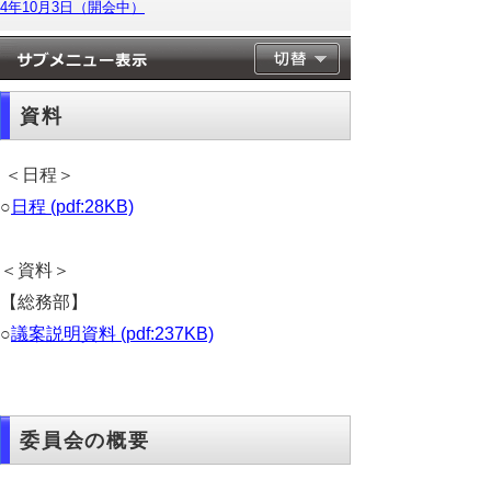
4年10月3日（開会中）
資料
＜日程＞
○
日程 (pdf:28KB)
＜資料＞
【総務部】
○
議案説明資料 (pdf:237KB)
委員会の概要