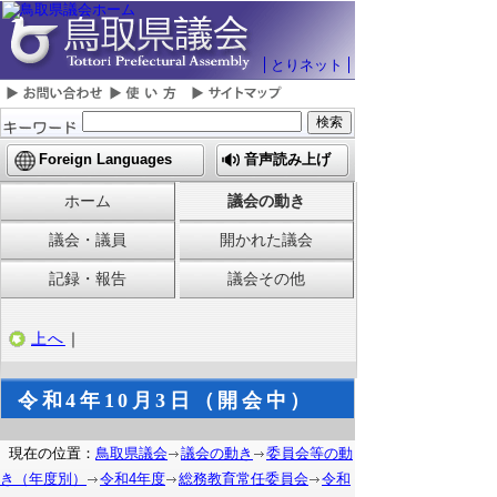
とりネット
Foreign Languages
音声読み上げ
ホーム
議会の動き
議会・議員
開かれた議会
記録・報告
議会その他
上へ
｜
令和4年10月3日（開会中）
現在の位置：
鳥取県議会
議会の動き
委員会等の動
き（年度別）
令和4年度
総務教育常任委員会
令和