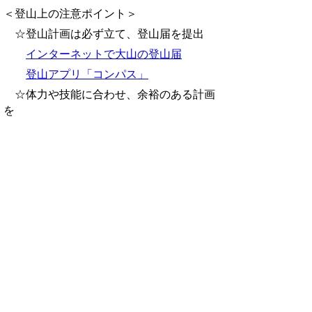
＜登山上の注意ポイント＞
☆登山計画は必ず立て、登山届を提出
インターネットで大山の登山届
登山アプリ「コンパス」
☆体力や技能に合わせ、余裕のある計画
を
☆水、食料、雨具、防寒具、ライトなど
必要な装備品を準備
☆携帯電話など緊急時の連絡手段を必ず
確保
☆登山コースの状況や気象条件に応じ下
山するなど冷静な判断を
大山登山情報（鳥取県警ホームページ）
＜参考情報＞
夏山登山の事故防止について（スポーツ
庁通知）