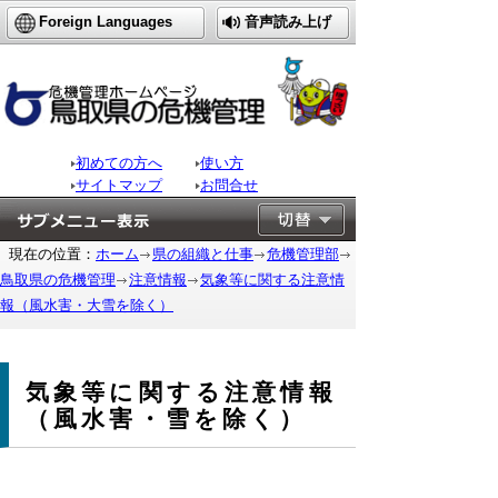
Foreign Languages
音声読み上げ
初めての方へ
使い方
サイトマップ
お問合せ
現在の位置：
ホーム
県の組織と仕事
危機管理部
鳥取県の危機管理
注意情報
気象等に関する注意情
報（風水害・大雪を除く）
気象等に関する注意情報
（風水害・雪を除く）