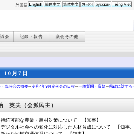
English
簡体中文
繁体中文
한국어
русский
Tiếng Việt
外国語
た議会
記録・報告
議会その他
10月7日
会・臨時会の概要
令和4年9月定例会の日程
一般質問・質疑
県政に対する
治 英夫（会派民主）
．持続可能な農業・農村対策について 【知事】
．デジタル社会への変化に対応した人材育成について 【知事
．新たな地域交通体系について 【知事】