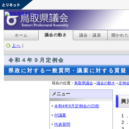
議会の動き
ホーム
議会・議員
開かれ
上へ
｜
令和４
年９月定例会
県政に対する一般質問・議案に対する質疑 
現在の位置：
鳥取県議会
議会の動き
定例
メニュー
興
令和4年9月定例会の日程
付議案
１
２
代表質問
３