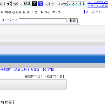
ツールの使い方
標準
黒
青
大きくする
読上
色変更
文字サイズ変更
ボタンを非表示
とりネット
一般質問・議案に対する質疑 10月7日
※質問項目と【指定答弁者】
、教育長】