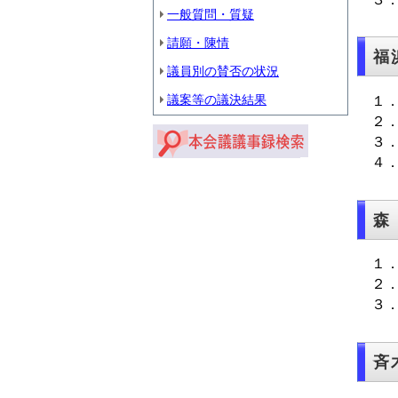
一般質問・質疑
請願・陳情
福
議員別の賛否の状況
議案等の議決結果
１
２
３
４
森
１
２
３
斉