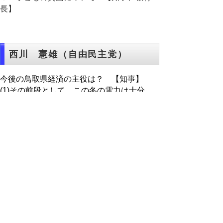
長】
西川 憲雄（自由民主党）
今後の鳥取県経済の主役は？ 【知事】
(1)その前段として、この冬の電力は十分
か？
(2)経済主役になりうる仕事は何だろうか？
▲ページ上部に戻る
と
個人情報保護
|
リンクについて
|
著作権に
り
ついて
|
アクセシビリティ
ネ
このサイトへのご意見・お問い合わせ
ッ