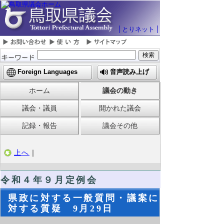
とりネット
Foreign Languages
音声読み上げ
ホーム
議会の動き
議会・議員
開かれた議会
記録・報告
議会その他
上へ
｜
令和４
年９月定例会
県政に対する一般質問・議案に
対する質疑 9月29日