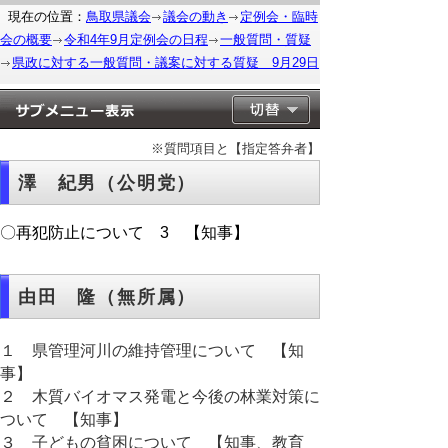
現在の位置：
鳥取県議会
議会の動き
定例会・臨時
会の概要
令和4年9月定例会の日程
一般質問・質疑
県政に対する一般質問・議案に対する質疑 9月29日
※質問項目と【指定答弁者】
澤 紀男（公明党）
〇再犯防止について 3 【知事】
由田 隆（無所属）
１ 県管理河川の維持管理について 【知
事】
２ 木質バイオマス発電と今後の林業対策に
ついて 【知事】
３ 子どもの貧困について 【知事、教育