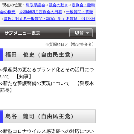
現在の位置：
鳥取県議会
議会の動き
定例会・臨時
会の概要
令和4年9月定例会の日程
一般質問・質疑
県政に対する一般質問・議案に対する質疑 9月28日
※質問項目と【指定答弁者】
福田 俊史（自由民主党）
○県産梨の更なるブランド化とその活用につ
いて 【知事】
○新たな警護警備の実現について 【警察本
部長】
島谷 龍司（自由民主党）
○新型コロナウイルス感染症への対応につい