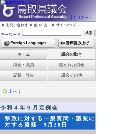
とりネット
Foreign Languages
音声読み上げ
ホーム
議会の動き
議会・議員
開かれた議会
記録・報告
議会その他
上へ
｜
令和４
年９月定例会
県政に対する一般質問・議案に
対する質疑 9月28日