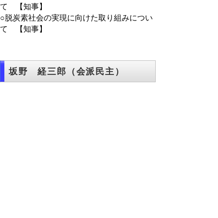
て 【知事】
○脱炭素社会の実現に向けた取り組みについ
て 【知事】
坂野 経三郎（会派民主）
１ エネルギー安全保障について 【知事】
２ 成人年齢の引き下げについて 【教育
長】
▲ページ上部に戻る
と
個人情報保護
|
リンクについて
|
著作権に
り
ついて
|
アクセシビリティ
ネ
このサイトへのご意見・お問い合わせ
ッ