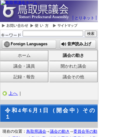
とりネット
Foreign Languages
音声読み上げ
ホーム
議会の動き
議会・議員
開かれた議会
記録・報告
議会その他
上へ
｜
令和4年6月1日（開会中）その
１
現在の位置：
鳥取県議会
議会の動き
委員会等の動