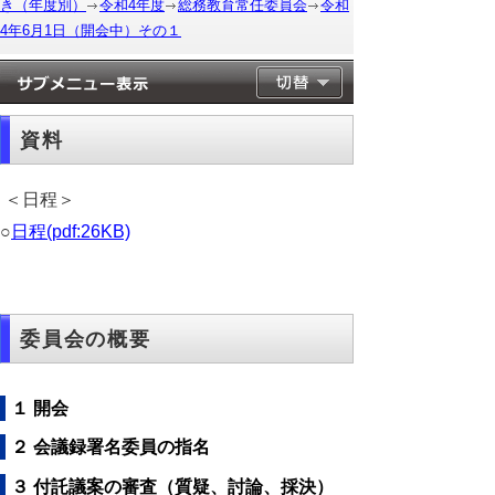
き（年度別）
令和4年度
総務教育常任委員会
令和
4年6月1日（開会中）その１
資料
＜日程＞
○
日程(pdf:26KB)
委員会の概要
１ 開会
２ 会議録署名委員の指名
３ 付託議案の審査（質疑、討論、採決）