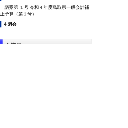
議案第 １号 令和４年度鳥取県一般会計補
正予算（第１号）
４閉会
会議録
会議録はこちらからご覧いただけます。
▲ページ上部に戻る
と
個人情報保護
|
リンクについて
|
著作権に
り
ついて
|
アクセシビリティ
ネ
このサイトへのご意見・お問い合わせ
ッ
→
鳥取県議会の場所
ト
鳥取県議会事務局