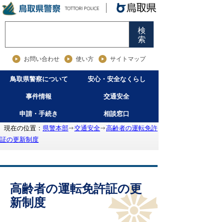
検
索
お問い合わせ
使い方
サイトマップ
鳥取県警察について
安心・安全なくらし
事件情報
交通安全
申請・手続き
相談窓口
現在の位置：
県警本部
交通安全
高齢者の運転免許
証の更新制度
高齢者の運転免許証の更
新制度