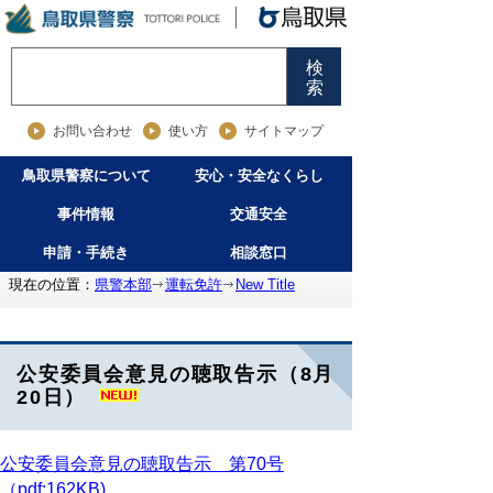
検
索
お問い合わせ
使い方
サイトマップ
鳥取県警察について
安心・安全なくらし
事件情報
交通安全
申請・手続き
相談窓口
現在の位置：
県警本部
運転免許
New Title
公安委員会意見の聴取告示（8月
20日）
公安委員会意見の聴取告示 第70号
（pdf:162KB)