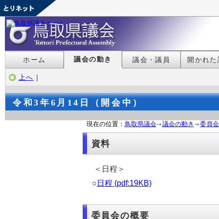
議会の動き
ホーム
議会・議員
開かれた
上へ
｜
令和3年6月14日（開会中）
現在の位置：
鳥取県議会
議会の動き
委員会
資料
＜日程＞
○
日程 (pdf:19KB)
委員会の概要