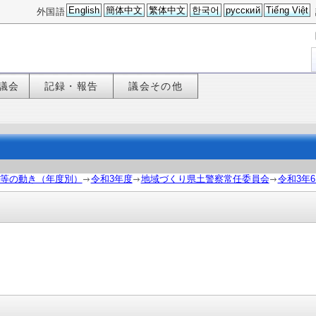
English
簡体中文
繁体中文
한국어
русский
Tiếng Việt
外国語
議会
記録・報告
議会その他
等の動き（年度別）
令和3年度
地域づくり県土警察常任委員会
令和3年