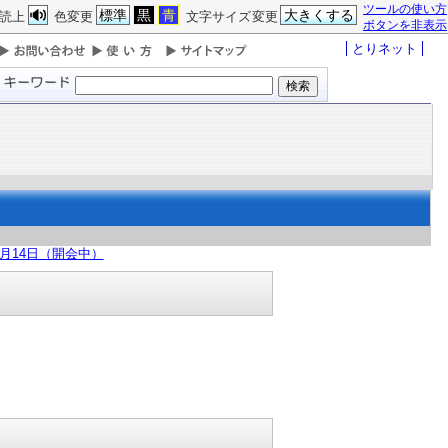
ツールの使い方
標準
黒
青
大きくする
読上
色変更
文字サイズ変更
ボタンを非表示
とりネット
6月14日（開会中）