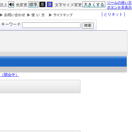
ツールの使い方
標準
黒
青
大きくする
読上
色変更
文字サイズ変更
ボタンを非表示
とりネット
日（開会中）