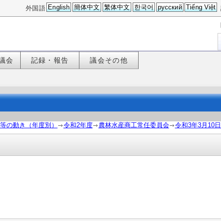
English
簡体中文
繁体中文
한국어
русский
Tiếng Việt
外国語
議会
記録・報告
議会その他
等の動き（年度別）
令和2年度
農林水産商工常任委員会
令和3年3月10