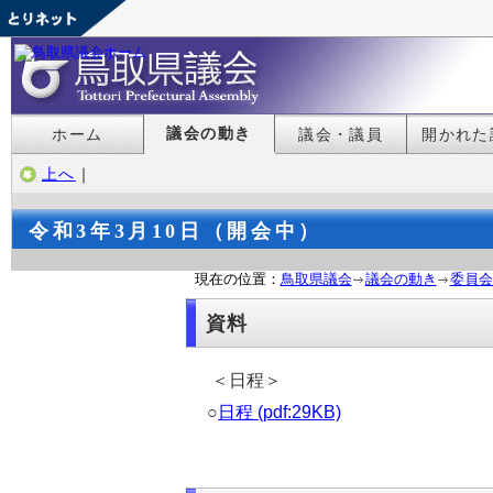
議会の動き
ホーム
議会・議員
開かれた
上へ
｜
令和3年3月10日（開会中）
現在の位置：
鳥取県議会
議会の動き
委員会
資料
＜日程＞
○
日程 (pdf:29KB)