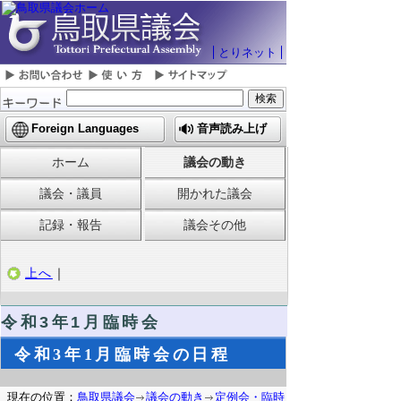
とりネット
Foreign Languages
音声読み上げ
ホーム
議会の動き
議会・議員
開かれた議会
記録・報告
議会その他
上へ
｜
令和3年1月臨時会
令和3年1月臨時会の日程
現在の位置：
鳥取県議会
議会の動き
定例会・臨時