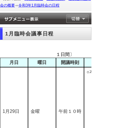
会の概要
令和3年1月臨時会の日程
1月臨時会議事日程
〔会
１日間〕
月日
曜日
開議時刻
○本会議
1月29日
金曜
午前１０時