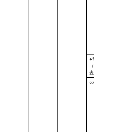
●常任委員会
（付議案の予備調
査）
○本会議