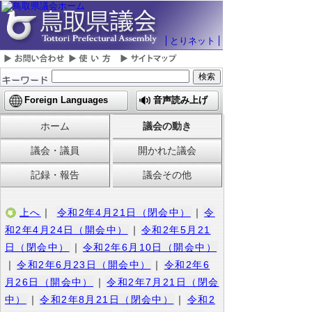
とりネット
Foreign Languages
音声読み上げ
ホーム
議会の動き
議会・議員
開かれた議会
記録・報告
議会その他
上へ
｜
令和2年4月21日（閉会中）
｜
令
和2年4月24日（開会中）
｜
令和2年5月21
日（閉会中）
｜
令和2年6月10日（開会中）
｜
令和2年6月23日（開会中）
｜
令和2年6
月26日（開会中）
｜
令和2年7月21日（閉会
中）
｜
令和2年8月21日（閉会中）
｜
令和2