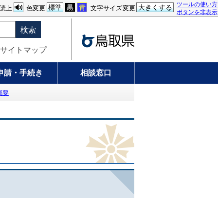
ツールの使い方
標準
黒
青
大きくする
読上
色変更
文字サイズ変更
ボタンを非表示
検索
サイトマップ
申請・手続き
相談窓口
概要