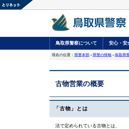
鳥取県警察について
安心・安
現在の位置：
県警本部
県警の情報
鳥取県
古物営業の概要
「古物」とは
法で定められている古物とは、