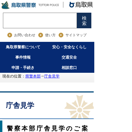
検
索
お問い合わせ
使い方
サイトマップ
鳥取県警察について
安心・安全なくらし
事件情報
交通安全
申請・手続き
相談窓口
現在の位置：
県警本部
庁舎見学
庁舎見学
警察本部庁舎見学のご案