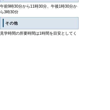
午前9時30分から11時30分、午後1時30分か
ら3時30分
その他
見学時間の所要時間は1時間を目安としてく
ださい。
粗野または乱暴な言動を行うなど、案内に支
障を及ぼす方は、退庁をお願いすることがあ
ります。
お問い合わせ・ご予約方法
ご予約など、詳しくは広報県民課までお問い
合わせください。
問い合わせ先