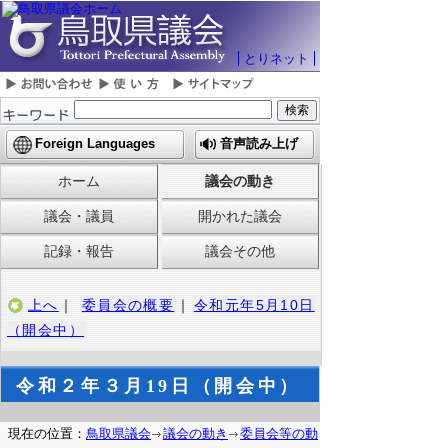
とりネット
Foreign Languages
音声読み上げ
ホーム
議会の動き
議会・議員
開かれた議会
記録・報告
議会その他
上へ
｜
委員会の概要
｜
令和元年5月10日
（開会中）
令和２年３月19日（開会中）
現在の位置：
鳥取県議会
議会の動き
委員会等の動