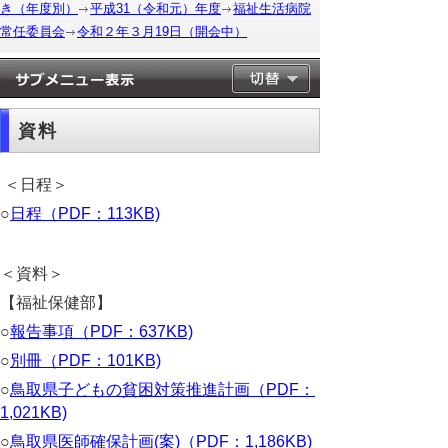
き（年度別）
平成31（令和元）年度
福祉生活病院
常任委員会
令和２年３月19日（開会中）
資料
＜日程＞
○
日程（PDF：113KB)
＜資料＞
【福祉保健部】
○
報告事項（PDF：637KB)
○
別冊（PDF：101KB)
○
鳥取県子どもの貧困対策推進計画（PDF：
1,021KB)
○
鳥取県医師確保計画(案)（PDF：1,186KB)