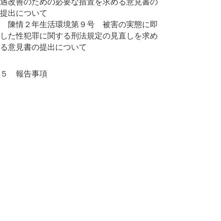
遇改善のための必要な措置を求める意見書の
提出について
陳情２年生活環境第９号 被害の実態に即
した性犯罪に関する刑法規定の見直しを求め
る意見書の提出について
５ 報告事項
【福祉保健部】
（１）鳥取県子どもの貧困対策推進計画 第
二期（案）に係るパブリックコメントの実施
結果について（福祉保健課）
（２）新型コロナウイルス感染症への対応に
ついて（健康政策課）
（３）鳥取県医師確保計画（案）及び鳥取県
外来医療計画（案）に係るパブリックコメン
トの実施結果について（医療政策課）
【子育て・人財局】
（４）新型コロナウイルス感染症対策の対応