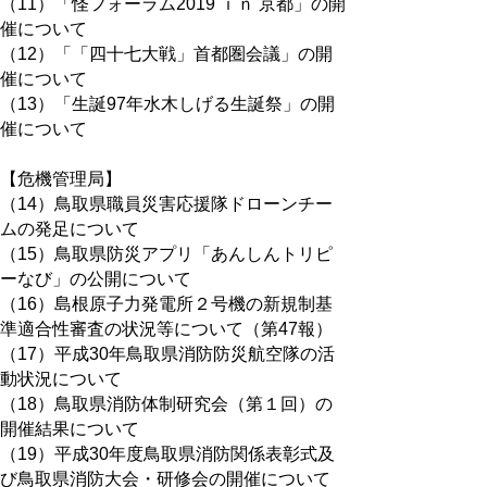
（11）「怪フォーラム2019 ｉｎ 京都」の開
催について
（12）「「四十七大戦」首都圏会議」の開
催について
（13）「生誕97年水木しげる生誕祭」の開
催について
【危機管理局】
（14）鳥取県職員災害応援隊ドローンチー
ムの発足について
（15）鳥取県防災アプリ「あんしんトリピ
ーなび」の公開について
（16）島根原子力発電所２号機の新規制基
準適合性審査の状況等について（第47報）
（17）平成30年鳥取県消防防災航空隊の活
動状況について
（18）鳥取県消防体制研究会（第１回）の
開催結果について
（19）平成30年度鳥取県消防関係表彰式及
び鳥取県消防大会・研修会の開催について