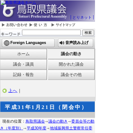
とりネット
Foreign Languages
音声読み上げ
ホーム
議会の動き
議会・議員
開かれた議会
記録・報告
議会その他
上へ
｜
平成31年1月21日（閉会中）
現在の位置：
鳥取県議会
議会の動き
委員会等の動
き（年度別）
平成30年度
地域振興県土警察常任委