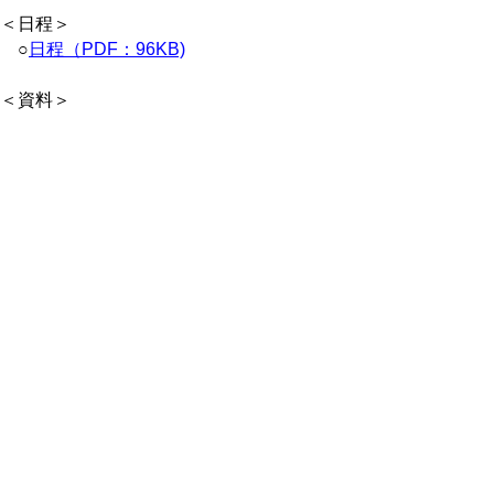
＜日程＞
○
日程（PDF：96KB)
＜資料＞
【警察本部】
○
報告事項(PDF:122KB)
【地域振興部】
○
報告事項(PDF：468KB)
○「アートピアとっとり行動指針」（案）
(PDF：774KB)
○
別冊(PDF：254KB)
○
鳥取県の推計人口(PDF：399KB)
【観光交流局】
○
報告事項(PDF:207KB)
【危機管理局】
○
報告事項(PDF:629KB)