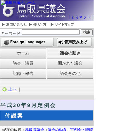
とりネット
Foreign Languages
音声読み上げ
ホーム
議会の動き
議会・議員
開かれた議会
記録・報告
議会その他
上へ
｜
平成30年9月定例会
付議案
現在の位置：
鳥取県議会
議会の動き
定例会・臨時