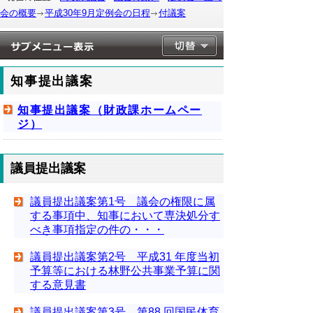
会の概要
平成30年9月定例会の日程
付議案
知事提出議案
知事提出議案（財政課ホームペー
ジ）
議員提出議案
議員提出議案第1号 議会の権限に属
する事項中、知事において専決処分す
べき事項指定の件の・・・
議員提出議案第2号 平成31 年度当初
予算等における林野公共事業予算に関
する意見書
議員提出議案第3号 第88 回国民体育