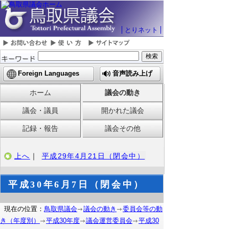
とりネット
Foreign Languages
音声読み上げ
ホーム
議会の動き
議会・議員
開かれた議会
記録・報告
議会その他
上へ
｜
平成29年4月21日（閉会中）
平成30年6月7日（閉会中）
現在の位置：
鳥取県議会
議会の動き
委員会等の動
き（年度別）
平成30年度
議会運営委員会
平成30