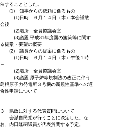
催することとした。
(1) 知事からの依頼に係るもの
(1)日時 ６月１４日（木）本会議散
会後
(2)場所 全員協議会室
(3)議題 平成31年度国の施策等に関す
る提案・要望の概要
(2) 議長からの提案に係るもの
(1)日時 ６月１４日（木）午後１時
～
(2)場所 全員協議会室
(3)議題 原子炉等規制法の改正に伴う
島根原子力発電所３号機の新規性基準への適
合性申請について
３ 県政に対する代表質問について
会派自民党が行うことに決定した。な
お、内田隆嗣議員が代表質問する予定。