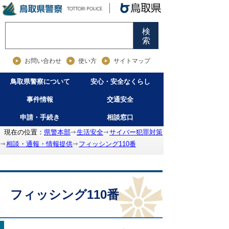
検
索
お問い合わせ
使い方
サイトマップ
鳥取県警察について
安心・安全なくらし
事件情報
交通安全
申請・手続き
相談窓口
現在の位置：
県警本部
生活安全
サイバー犯罪対策
相談・通報・情報提供
フィッシング110番
フィッシング110番