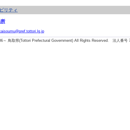
ビリティ
場所
kaisoumu@pref.tottori.lg.jp
006～ 鳥取県(Tottori Prefectural Government) All Rights Reserved. 法人番号