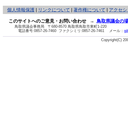
と
個人情報保護
|
リンクについて
|
著作権について
|
アクセシ
り
ネ
このサイトへのご意見・お問い合わせ
→
鳥取県議会の
ッ
鳥取県議会事務局
〒680-8570 鳥取県鳥取市東町1-220
電話番号:
0857-26-7460
ファクシミリ:0857-26-7461
メール：
gi
ト
へ
Copyright(C) 2
の