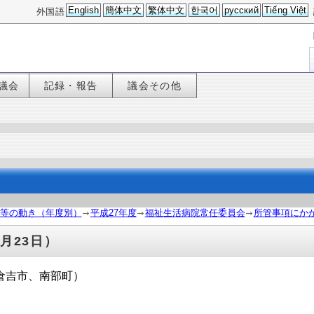
English
簡体中文
繁体中文
한국어
русский
Tiếng Việt
外国語
議会
記録・報告
議会その他
等の動き（年度別）
平成27年度
福祉生活病院常任委員会
所管事項にかか
月23日）
倉吉市、南部町）