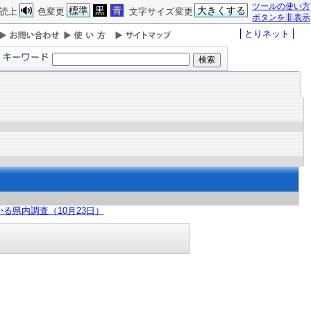
ツールの使い方
標準
黒
青
大きくする
読上
色変更
文字サイズ変更
ボタンを非表示
とりネット
る県内調査（10月23日）