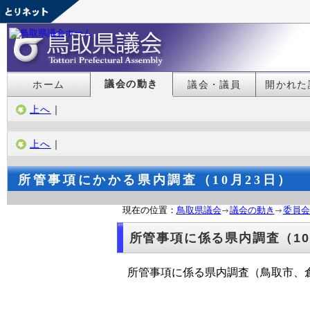
議会の動き
ホーム
議会・議員
開かれた
上へ
｜
上へ
｜
所管事項にかかる県内調査（10月23日）
現在の位置：
鳥取県議会
議会の動き
委員会
所管事項に係る県内調査（10
所管事項に係る県内調査（鳥取市、