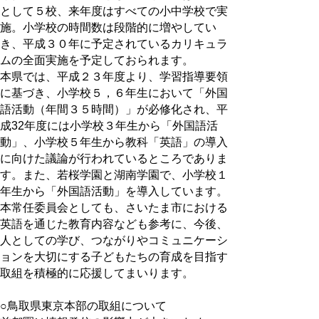
として５校、来年度はすべての小中学校で実
施。小学校の時間数は段階的に増やしてい
き、平成３０年に予定されているカリキュラ
ムの全面実施を予定しておられます。
本県では、平成２３年度より、学習指導要領
に基づき、小学校５，６年生において「外国
語活動（年間３５時間）」が必修化され、平
成32年度には小学校３年生から「外国語活
動」、小学校５年生から教科「英語」の導入
に向けた議論が行われているところでありま
す。また、若桜学園と湖南学園で、小学校１
年生から「外国語活動」を導入しています。
本常任委員会としても、さいたま市における
英語を通じた教育内容なども参考に、今後、
人としての学び、つながりやコミュニケーシ
ョンを大切にする子どもたちの育成を目指す
取組を積極的に応援してまいります。
○鳥取県東京本部の取組について