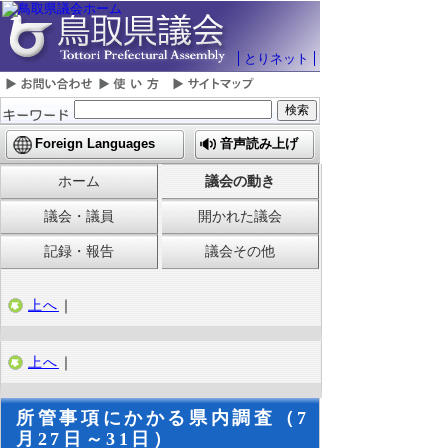
とりネット
Foreign Languages
音声読み上げ
ホーム
議会の動き
議会・議員
開かれた議会
記録・報告
議会その他
上へ
｜
上へ
｜
所管事項にかかる県内調査（7
月27日～31日）