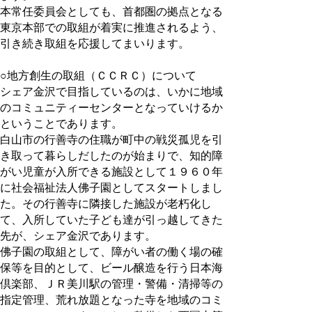
本常任委員会としても、首都圏の拠点となる
東京本部での取組が着実に推進されるよう、
引き続き取組を応援してまいります。
○地方創生の取組（ＣＣＲＣ）について
シェア金沢で目指しているのは、いかに地域
のコミュニティーセンターとなっていけるか
ということであります。
白山市の行善寺の住職が町中の戦災孤児を引
き取って暮らしだしたのが始まりで、知的障
がい児童が入所できる施設として１９６０年
に社会福祉法人佛子園としてスタートしまし
た。その行善寺に隣接した施設が老朽化し
て、入所していた子ども達が引っ越してきた
先が、シェア金沢であります。
佛子園の取組として、障がい者の働く場の確
保等を目的として、ビール醸造を行う日本海
倶楽部、ＪＲ美川駅の管理・警備・清掃等の
指定管理、荒れ放題となった寺を地域のコミ