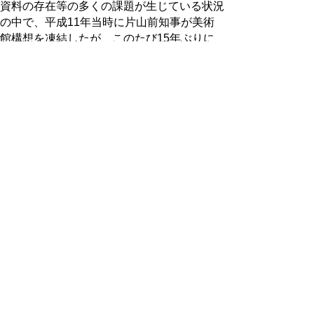
資料の存在等の多くの課題が生じている状況
の中で、平成11年当時に片山前知事が美術
館構想を凍結したが、このたび15年ぶりに
凍結解除がなされ、昨年度には、有識者によ
る検討委員会を設置し、見直し議論を開始し
たところであります。
検討結果報告書を踏まえ、１分野の施設を新
たに整備し、現施設は、残る２分野の専用施
設として改修する方向で検討することとして
います。
本常任委員会といたしましても、魅力ある鳥
取県立美術館の建築に向けた取組をより一層
応援してまいります。
○首都圏で学ぶ鳥取県出身の学生との意見交
換
学生が、東京に来て実感していることは、東
京には鳥取にいるときには知ることができな
い刺激や発見できる機会が増え、多種多様の
施設や個性あふれる街があるので、少し足を