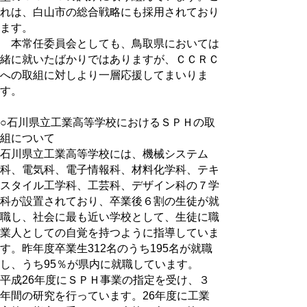
れは、白山市の総合戦略にも採用されており
ます。
本常任委員会としても、鳥取県においては
緒に就いたばかりではありますが、ＣＣＲＣ
への取組に対しより一層応援してまいりま
す。
○石川県立工業高等学校におけるＳＰＨの取
組について
石川県立工業高等学校には、機械システム
科、電気科、電子情報科、材料化学科、テキ
スタイル工学科、工芸科、デザイン科の７学
科が設置されており、卒業後６割の生徒が就
職し、社会に最も近い学校として、生徒に職
業人としての自覚を持つように指導していま
す。昨年度卒業生312名のうち195名が就職
し、うち95％が県内に就職しています。
平成26年度にＳＰＨ事業の指定を受け、３
年間の研究を行っています。26年度に工業