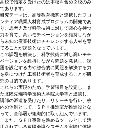
高校で指定を受けたのは本校を含め２校のみ
であります。
研究テーマは、高等教育機関と連携したフロ
ンティア職業人材育成プログラムの開発であ
り、思考力及び科学技術に対して関心を持つ
力を育て、高いモチベーションを維持しなが
ら未知の産業技術にチャレンジする人材を育
てることが課題となっています。
この課題を解決し、科学技術に対し高いモチ
ベーションを維持しながら問題を発見し、課
題を設定する力や総合的に問題を解決する力
を身につけた工業技術者を育成することが研
究の目的であります。
これらの実現のため、学習課目を設定し、ま
た北陸先端科学技術大学院大学等と連携し、
講師の派遣を受けたり、リサーチを行い、校
内の体制として、ＳＰＨ推進室が推進役とな
って、全部署が組織的に取り組んでいます。
また、ＳＰＨ事業を進めるツールとして活
用されている遠隔会議システムを実際に体験