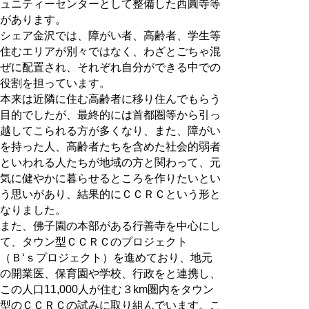
ュニティーセンターとして整備した西圓寺等
があります。
シェア金沢では、障がい者、高齢者、学生等
住むエリアが別々ではなく、わざとごちゃ混
ぜに配置され、それぞれ自分ができる中での
役割を担っています。
本来は近隣に住む高齢者に移り住んでもらう
目的でしたが、最終的には首都圏等から引っ
越してこられる方が多くなり、また、障がい
を持った人、高齢者たちを含めた社会的弱者
といわれる人たちが地域の方と関わって、元
気に健やかに暮らせるところを作りたいとい
う思いがあり、結果的にＣＣＲＣという形と
なりました。
また、佛子園の本部がある行善寺を中心にし
て、タウン型ＣＣＲＣのプロジェクト
（Ｂ‘ｓプロジェクト）を進めており、地元
の開業医、保育園や学校、行政をと連携し、
この人口11,000人が住む３km圏内をタウン
型のＣＣＲＣの試みに取り組んでいます。こ