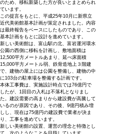
のため、移転新築した方が良いとまとめられ
ています。
この提言をもとに、平成25年10月に新県立
近代美術館基本計画が策定されました。内容
は最終報告をベースにしたものであり、この
基本計画をもとに設計を進めています。
新しい美術館は、富山駅の北、富岩運河環水
公園の西側に移転を計画し、敷地面積は
12,500平方メートルあまり、延べ床面積
15,000平方メートル弱、鉄骨造地上３階建
で、建物の屋上には公園を整備し、建物の中
に103台の駐車場を整備する計画です。
本体工事費は、実施設計時点では76億円で
したが、1回目の入札は不落札となりまし
た。建設需要の高まりから建設費が高騰して
いるのが原因であり、その後、9億円積み増
しし、現在は75億円の建設費で業者が決ま
り、工事を進めています。
新しい美術館の設置、運営の理念と特徴とし
て、次のようなことを目指しています。