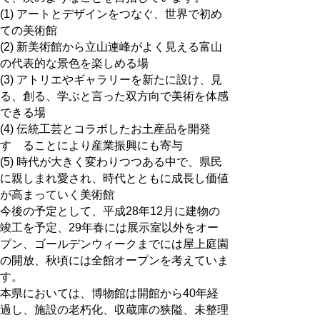
(1) アートとデザインをつなぐ、世界で初め
ての美術館
(2) 新美術館から立山連峰がよく見える富山
の代表的な景色を楽しめる場
(3) アトリエやギャラリーを新たに設け、見
る、創る、学ぶと言った双方向で美術を体感
できる場
(4) 伝統工芸とコラボしたお土産品を開発
す ることにより産業振興にも寄与
(5) 時代が大きく変わりつつある中で、県民
に親しまれ愛され、時代とともに成長し価値
が高まっていく美術館
今後の予定として、平成28年12月に建物の
竣工を予定、29年春には展示室以外をオー
プン、ゴールデンウィークまでには屋上庭園
の開放、秋頃には全館オープンを考えていま
す。
本県においては、博物館は開館から40年経
過し、施設の老朽化、収蔵庫の狭隘、未整理