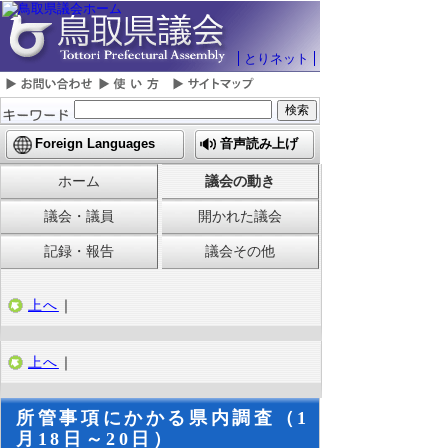
とりネット
Foreign Languages
音声読み上げ
ホーム
議会の動き
議会・議員
開かれた議会
記録・報告
議会その他
上へ
｜
上へ
｜
所管事項にかかる県内調査（1
月18日～20日）