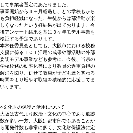
して事業者選定にあたりました。
事業開始から４ヶ月経過し、どの学校もから
も負担軽減になった、生徒からは部活動が楽
しくなったという好結果が出ております。今
後アンケート結果を基に３ヶ年モデル事業を
検証する予定であります。
本常任委員会としても、大阪市における校務
支援に係るＩＣＴ活用の成果や部活動の外部
委託モデル事業なども参考に、今後、当県の
学校校務の効率化等により教員の過重負担の
解消を図り、併せて教員が子ども達と関わる
時間をより増やす取組を積極的に応援してま
いります。
○文化財の保護と活用について
大阪は古代より政治・文化の中心であり遺跡
数が多い一方、大阪は都市部でもあることか
ら開発件数も非常に多く、文化財保護法に定