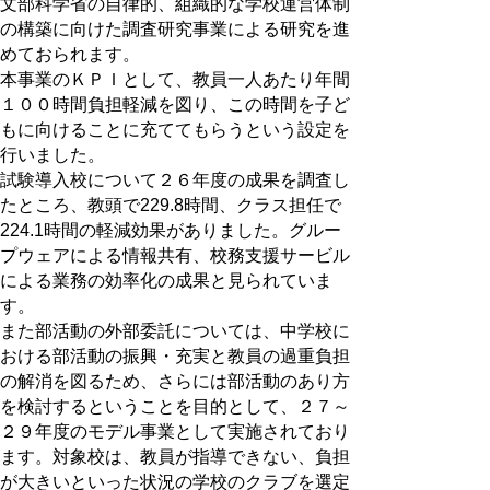
文部科学省の自律的、組織的な学校運営体制
の構築に向けた調査研究事業による研究を進
めておられます。
本事業のＫＰＩとして、教員一人あたり年間
１００時間負担軽減を図り、この時間を子ど
もに向けることに充ててもらうという設定を
行いました。
試験導入校について２６年度の成果を調査し
たところ、教頭で229.8時間、クラス担任で
224.1時間の軽減効果がありました。グルー
プウェアによる情報共有、校務支援サービル
による業務の効率化の成果と見られていま
す。
また部活動の外部委託については、中学校に
おける部活動の振興・充実と教員の過重負担
の解消を図るため、さらには部活動のあり方
を検討するということを目的として、２７～
２９年度のモデル事業として実施されており
ます。対象校は、教員が指導できない、負担
が大きいといった状況の学校のクラブを選定