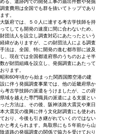
める、遺跡内での開発工事の届出件数や発掘
調査費用は全国でも群を抜いてトップであり
ます。
大阪府では、５０人に達する考古学技師を持
ってしても開発の速度に間に合わないため、
財団法人を設立し調査対応にあたったという
経緯がありますが、この財団法人による調査
手法は、全国、特に開発の進む都市部に波及
し、現在では全国都道府県のうちのおよそ半
数が財団組織を設立し、発掘調査にあたって
おります。
昭和60年頃から始まった関西国際空港の建
設に伴う発掘調査事業では、他の近畿府県か
ら考古学技師の派遣をうけましたが、この府
県域を越えた専門職員の派遣による支援とい
った方法は、その後、阪神淡路大震災や東日
本大震災の復興に伴う文化財調査にも使われ
ており、今後も引き継がれていくのではない
かと考えられます。鳥取県にも５年前から山
陰道路の発掘調査の関係で協力を受けており