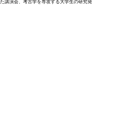
た講演会、考古学を専攻する大学生の研究発
表の場の提供、ミュージアムコンサート等府
民参加が可能なイベント等の実施に取り組
み、来館者の増加に努めています。
また、文化財の観光振興やまちづくりへの活
用については緒に就いたばかりであり、庁内
横断的にまちづくり等に繋げ文化財を磨き上
げて観光資源として行くことを検討しており
ます。
本常任委員会としても、大阪府における文化
財保護の手法について人材の交流等により技
術の向上を図り、また地域の大切な資源であ
る文化財を磨き、教育や地域活性化など様々
な分野に活用していく取組を積極的に応援し
てまいります。
○県外本部の取組について
鳥取県関西本部は、鳥取自動車道の全線開通
等によりさらに密接となった関西圏域との連