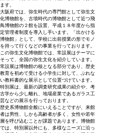
ます。
大阪府では、弥生時代の専門館として弥生文
化博物館を、古墳時代の博物館として近つ飛
鳥博物館の２館を設置、平成１８年度から指
定管理者制度を導入し手います。「出かける
博物館」として、学校に出前授業の形でモノ
を持って行くなどの事業を行っております。
この弥生文化博物館では、常設展はテーマに
そって、全国の弥生文化を紹介しています。
常設展は博物館の核となる部分であり、歴史
教育を初めて受ける小学生に対して、ぶれな
い教科書的な展示として位置づけています。
特別展は、最新の調査研究成果の紹介や、考
古学から少し離れ、地場産業であるガラス工
芸などの展示を行っております。
歴史系博物館全般にいえることですが、来館
者は男性、しかも高齢者が多く、女性や若年
層を呼び込むことが課題であります。博物館
では、特別展以外にも、多様なニーズに沿っ