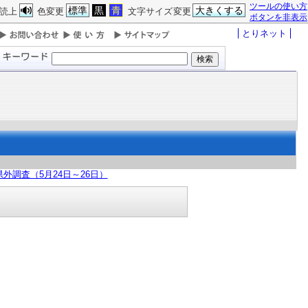
ツールの使い方
標準
黒
青
大きくする
読上
色変更
文字サイズ変更
ボタンを非表示
とりネット
外調査（5月24日～26日）