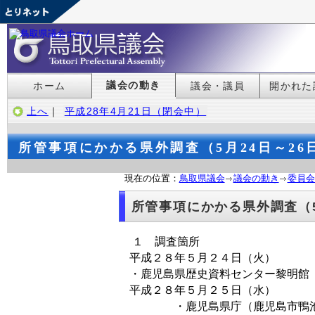
議会の動き
ホーム
議会・議員
開かれた
上へ
｜
平成28年4月21日（閉会中）
所管事項にかかる県外調査（5月24日～26
現在の位置：
鳥取県議会
議会の動き
委員会
所管事項にかかる県外調査（5
１ 調査箇所
平成２８年５月２４日（火）
・鹿児島県歴史資料センター黎明館
平成２８年５月２５日（水）
・鹿児島県庁（鹿児島市鴨池