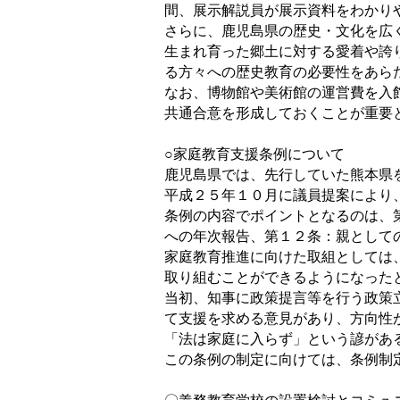
間、展示解説員が展示資料をわかり
さらに、鹿児島県の歴史・文化を広
生まれ育った郷土に対する愛着や誇
る方々への歴史教育の必要性をあら
なお、博物館や美術館の運営費を入
共通合意を形成しておくことが重要
○家庭教育支援条例について
鹿児島県では、先行していた熊本県
平成２５年１０月に議員提案により
条例の内容でポイントとなるのは、
への年次報告、第１２条：親として
家庭教育推進に向けた取組としては
取り組むことができるようになった
当初、知事に政策提言等を行う政策
て支援を求める意見があり、方向性
「法は家庭に入らず」という諺があ
この条例の制定に向けては、条例制