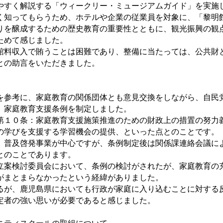
やすく解説する「ウィークリー・ミュージアムガイド」を実施
く知ってもらうため、ホテルや企業の従業員を対象に、「黎明
りを醸成するための歴史教育の重要性とともに、観光振興の観
ためて感じました。
館料収入で賄うことは困難であり、整備に当たっては、公共財
との助言をいただきました。
を参考に、家庭教育の関係団体とも意見交換をしながら、自民
、家庭教育支援条例を制定しました。
第１０条：家庭教育支援施策推進のための財政上の措置の努力
の学びを支援する学習機会の提供、といった点とのことです。
、普及啓発事業が中心ですが、条例制定後は関係課連絡会議に
とのことであります。
立案検討委員会において、条例の検討がされたが、家庭教育の
がまとまらなかったという経緯がありました。
るが、鹿児島県においても行政が家庭に入り込むことに対する
定者の強い思いが必要であると感じました。