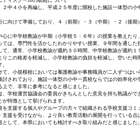
ニティスクールの取組について
２中４小を再編し、平成２５年度に開校した施設一体型の小
に向けて準備しており、４（前期）・３（中期）・２（後期
心に中学校教諭が中期（小学校５・６年）の授業を教えたり
っては、専門性を活かしたわかりやすい授業、９年間を通した
して、通常、小学校教諭が週約３０時間、中学校教諭が週約１
よりこの格差を軽減し、小学校教諭の負担を軽減し、空いた時
す。
けて、小規模校においては養護教諭や事務職員が二人ずつはい
検討されており、施設一体型の小中一貫校ならではの効率化や
る上で、非常に参考になると感じました。
は、学校運営協議会の委員がきちんとした意見を持ち熟議がで
とが特徴として挙げられます。
を支援する個人やグループの方々で組織される学校支援コミ
・支援を受けながら、より良い教育活動の展開を行っている点
組として、本県においても検討すべき取り組みだと感じました