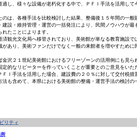
過し、様々な設備が老朽化する中で、ＰＦＩ手法を活用して
のは、各種手法を比較検討した結果、整備後１５年間の一般
・建設・維持管理・運営の一括発注により、民間ノウハウが最
られたことによります。
済観光文化局へ移管されており、美術館が単なる教育施設で
識があり、美術ファンだけでなく一般の来館者を増やすために
金沢２１世紀美術館におけるフリーゾーンの活用例にも見ら
固定的なリピーターを作っていくことが重要とのご意見をいた
ＦＩ手法を活用した場合、建設費の２０％に対して交付税措
方法も含めて、本県における美術館の整備・運営手法の検討の
ビリティ
場所