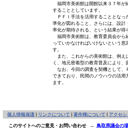
福岡市美術館は開館以来３７年が経
することとしています。
ＰＦＩ手法を活用することとなった
準化が図れること、さらには、設計
率化が期待される、という結果が得
福岡市美術館は、教育委員会から経
っていかなければいけないという意
す。
また、これからの美術館は、例えば
く、地元密着型の教育普及により、
なお、今回の調査を契機として、Ｐ
できており、民間のノウハウの活用
ます。
と
個人情報保護
|
リンクについて
|
著作権について
|
アクセシ
り
ネ
このサイトへのご意見・お問い合わせ
→
鳥取県議会の