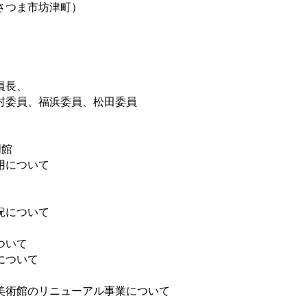
つま市坊津町）
員長、
村委員、福浜委員、松田委員
明館
について
況について
ついて
について
術館のリニューアル事業について