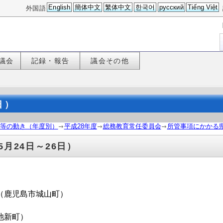
English
簡体中文
繁体中文
한국어
русский
Tiếng Việt
外国語
議会
記録・報告
議会その他
日）
等の動き（年度別）
平成28年度
総務教育常任委員会
所管事項にかかる県
月24日～26日）
（鹿児島市城山町）
新町）