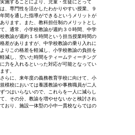
実施することにより、児童・生徒にとって
は、専門性を活かしたわかりやすい授業、９
年間を通した指導ができるというメリットが
あります。また、教科担任制のメリットとし
て、通常、小学校教諭が週約３０時間、中学
校教諭が週約１５時間という担当授業時間の
格差がありますが、中学校教諭の乗り入れに
よりこの格差を軽減し、小学校教諭の負担を
軽減し、空いた時間をティームティーチング
に力を入れるといった対応が可能となってい
ます。
さらに、来年度の義務教育学校に向けて、小
規模校においては養護教諭や事務職員が二人
ずつはいらないので、これらを一人に減らし
て、その分、教諭を増やせないかと検討され
ており、施設一体型の小中一貫校ならではの
効率化や学力向上に向けた取り組みは、本県
における今後の小中一貫教育を推進する上
で、非常に参考になると感じました。
コミュニティスクールの取組としては、学校