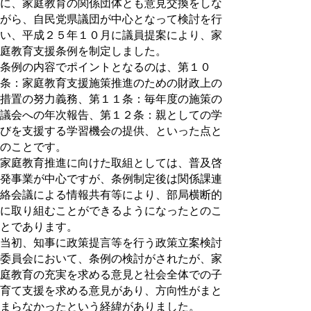
に、家庭教育の関係団体とも意見交換をしな
がら、自民党県議団が中心となって検討を行
い、平成２５年１０月に議員提案により、家
庭教育支援条例を制定しました。
条例の内容でポイントとなるのは、第１０
条：家庭教育支援施策推進のための財政上の
措置の努力義務、第１１条：毎年度の施策の
議会への年次報告、第１２条：親としての学
びを支援する学習機会の提供、といった点と
のことです。
家庭教育推進に向けた取組としては、普及啓
発事業が中心ですが、条例制定後は関係課連
絡会議による情報共有等により、部局横断的
に取り組むことができるようになったとのこ
とであります。
当初、知事に政策提言等を行う政策立案検討
委員会において、条例の検討がされたが、家
庭教育の充実を求める意見と社会全体での子
育て支援を求める意見があり、方向性がまと
まらなかったという経緯がありました。