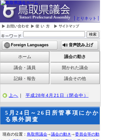
とりネット
Foreign Languages
音声読み上げ
ホーム
議会の動き
議会・議員
開かれた議会
記録・報告
議会その他
上へ
｜
平成28年4月21日（閉会中）
5月24日～26日所管事項にかか
る県外調査
現在の位置：
鳥取県議会
議会の動き
委員会等の動