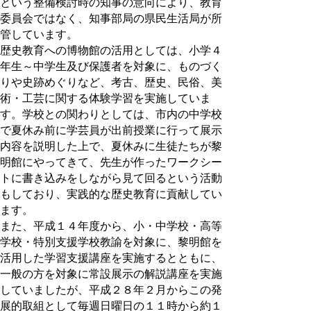
という整備検討時の知事の意向により、教育
委員会ではなく、知事部局の県民生活局が所
管しています。
歴史教育への博物館の活用としては、小学４
年生～中学生及び保護者を対象に、ものづく
りや史跡めぐりなど、考古、歴史、民俗、美
術・工芸に関する体験学習を実施していま
す。学校との関わりとしては、市内の中学校
で夏休み前に学芸員が出前授業に行って展示
内容を説明した上で、夏休みに生徒たちが黎
明館にやってきて、先生が作ったワークシー
トに書き込みをしながら見て回るという活動
もしており、実践的な歴史教育に貢献してい
ます。
また、平成１４年度から、小・中学校・高等
学校・特別支援学校教諭を対象に、黎明館を
活用した学習支援講座を実施するとともに、
一般の方を対象に常設展示の解説講座を実施
していましたが、平成２８年２月からこの発
展的取組として毎週日曜日の１１時から約１